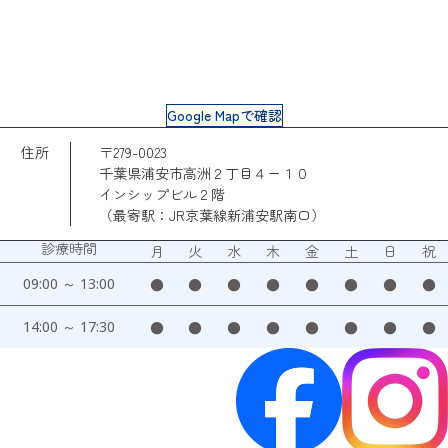
Google Mapで確認
住所
〒279-0023
千葉県浦安市高洲２丁目４ー１０
インシップビル２階
（最寄駅：JR京葉線新浦安駅南口）
診療時間
月
火
水
木
金
土
日
祝
09:00 ～ 13:00
●
●
●
●
●
●
●
●
14:00 ～ 17:30
●
●
●
●
●
●
●
●