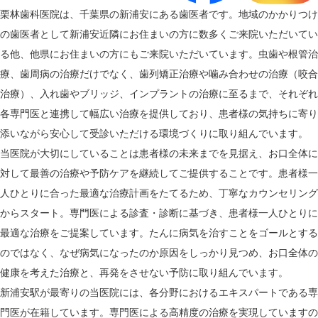
栗林歯科医院は、千葉県の新浦安にある歯医者です。地域のかかりつけ
の歯医者として新浦安近隣にお住まいの方に数多くご来院いただいてい
る他、他県にお住まいの方にもご来院いただいています。虫歯や根管治
療、歯周病の治療だけでなく、歯列矯正治療や噛み合わせの治療（咬合
治療）、入れ歯やブリッジ、インプラントの治療に至るまで、それぞれ
各専門医と連携して幅広い治療を提供しており、患者様の気持ちに寄り
添いながら安心して受診いただける環境づくりに取り組んでいます。
当医院が大切にしていることは患者様の未来までを見据え、お口全体に
対して最善の治療や予防ケアを継続してご提供することです。患者様一
人ひとりに合った最適な治療計画をたてるため、丁寧なカウンセリング
からスタート。専門医による診査・診断に基づき、患者様一人ひとりに
最適な治療をご提案しています。たんに病気を治すことをゴールとする
のではなく、なぜ病気になったのか原因をしっかり見つめ、お口全体の
健康を考えた治療と、再発をさせない予防に取り組んでいます。
新浦安駅が最寄りの当医院には、各分野におけるエキスパートである専
門医が在籍しています。専門医による高精度の治療を実現していますの