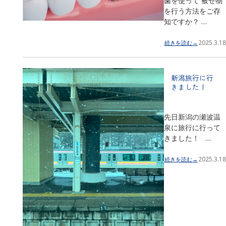
歯を使って 被せ物
を行う方法をご存
知ですか？ …
2025.3.18
続きを読む→
新潟旅行に行
きました！
先日新潟の瀬波温
泉に旅行に行って
きました！ …
2025.3.18
続きを読む→