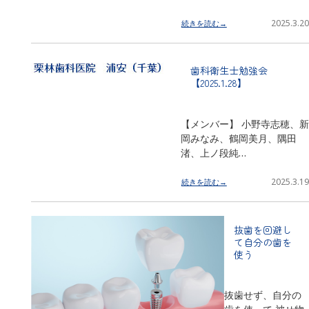
2025.3.20
続きを読む→
歯科衛生士勉強会
【2025.1.28】
【メンバー】 小野寺志穂、新
岡みなみ、鶴岡美月、隅田
渚、上ノ段純…
2025.3.19
続きを読む→
抜歯を回避し
て自分の歯を
使う
抜歯せず、自分の