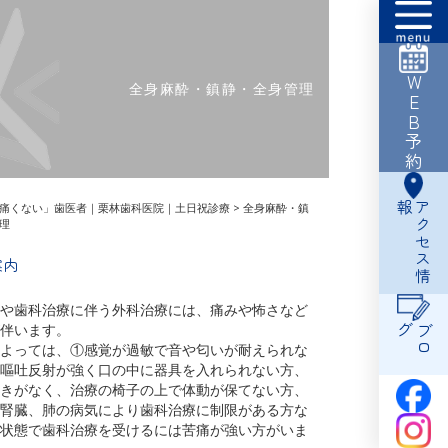
WEB予約
全身麻酔・鎮静・全身管理
報
ア
ク
セ
ス
情
痛くない」歯医者｜栗林歯科医院｜土日祝診療
>
全身麻酔・鎮
理
案内
や歯科治療に伴う外科治療には、痛みや怖さなど
伴います。
グ
ブ
ロ
よっては、①感覚が過敏で音や匂いが耐えられな
嘔吐反射が強く口の中に器具を入れられない方、
きがなく、治療の椅子の上で体動が保てない方、
腎臓、肺の病気により歯科治療に制限がある方な
状態で歯科治療を受けるには苦痛が強い方がいま