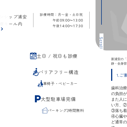
診療時間：月〜金・土日祝
ンシップ浦安
午前
09:00〜13:00
療モール内
午後
14:00〜17:30
ら
Scroll
土日 / 祝日も診療
新浦安の「
静・全身管
バリアフリー構造
1.ご
車椅子・ベビーカー
歯科治療
の負担が
大型駐車場完備
また人に
い方、②
パーキング2時間無料
③落ち着
④心臓や
ど通常の