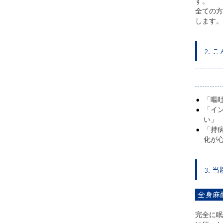
す。
全ての方
します。
2.
「嘔
「イ
い」
「持
化が
3.
全身麻
完全に眠