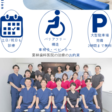
大型駐車場
バリアフリー
土日/祝日も
完備
構造
診療
2時間まで無料
車椅子・ベビーカー
栗林歯科医院の治療の
お
約束