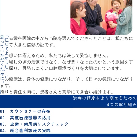
「任せてよかった」と
っていただくために。
数ある歯科医院の中から当院を選んでくださったことは、私たちに
とって大きな信頼の証です。
その想いに応えるため、私たちは決して妥協しません。
その場しのぎの治療ではなく、なぜ悪くなったのかという原因を丁
寧に探り、再発しにくい口腔環境づくりを大切にしています。
歯の健康は、身体の健康につながり、そして日々の笑顔につながり
ます。
誇りと責任を胸に、患者さんと真摯に向き合い続けます。
治療の精度をより高めるための
4つの取り組み
01.
カウンセラーの存在
02.
高度医療機器の活用
03.
虫歯・歯周病リスクチェック
04.
総合歯科診療の実践
取り組みの詳細