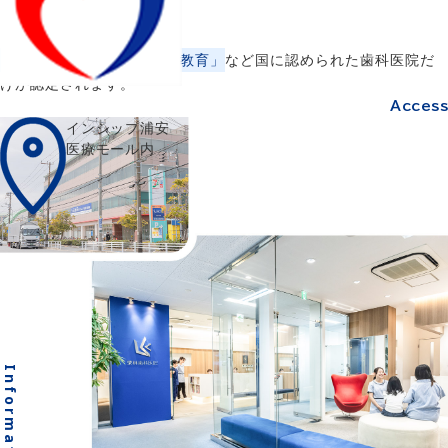
・歯科医師臨床研修施設
をクリア。
「滅菌体制」
「スタッフの教育」
など国に認められた歯科医院だ
けが認定されます。
Access
インシップ浦安
医療モール内
Information