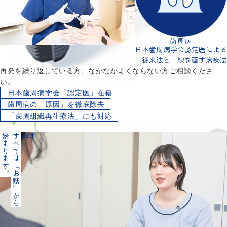
歯周病
日本歯周病学会認定医による
従来法と一線を画す治療法
再発を繰り返している方、なかなかよくならない方ご相談くださ
い。
日本歯周病学会「認定医」在籍
歯周病の「原因」を徹底除去
「歯周組織再生療法」にも対応
詳細
Contact
始まります。
すべては「お話」から