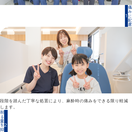
痛みに配
1
段階を踏んだ丁寧な処置により、麻酔時の痛みをできる限り軽減
します。
る量を抑える
2