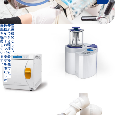
器を採用しています。
厳格なヨーロッパ基準を満たした
安心できる環境が最優先です。
医療機関として、