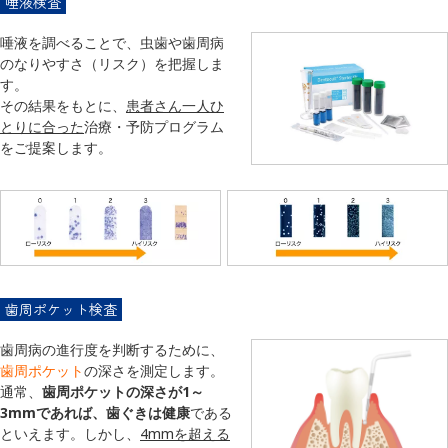
唾液検査
唾液を調べることで、虫歯や歯周病
のなりやすさ（リスク）を把握しま
す。
その結果をもとに、
患者さん一人ひ
とりに合った
治療・予防プログラム
をご提案します。
歯周ポケット検査
歯周病の進行度を判断するために、
歯周ポケット
の深さを測定します。
通常、
歯周ポケットの深さが1～
3mmであれば、歯ぐきは健康
である
といえます。しかし、
4mmを超える