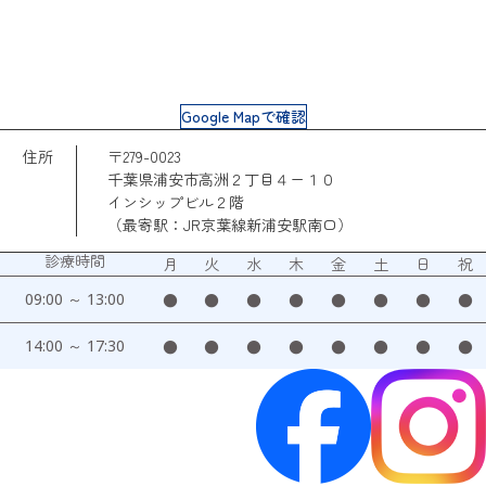
Google Mapで確認
住所
〒279-0023
千葉県浦安市高洲２丁目４ー１０
インシップビル２階
（最寄駅：JR京葉線新浦安駅南口）
診療時間
月
火
水
木
金
土
日
祝
09:00 ～ 13:00
●
●
●
●
●
●
●
●
14:00 ～ 17:30
●
●
●
●
●
●
●
●