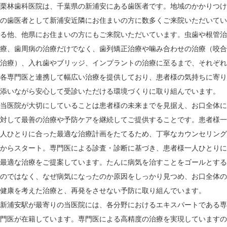
栗林歯科医院は、千葉県の新浦安にある歯医者です。地域のかかりつけ
の歯医者として新浦安近隣にお住まいの方に数多くご来院いただいてい
る他、他県にお住まいの方にもご来院いただいています。虫歯や根管治
療、歯周病の治療だけでなく、歯列矯正治療や噛み合わせの治療（咬合
治療）、入れ歯やブリッジ、インプラントの治療に至るまで、それぞれ
各専門医と連携して幅広い治療を提供しており、患者様の気持ちに寄り
添いながら安心して受診いただける環境づくりに取り組んでいます。
当医院が大切にしていることは患者様の未来までを見据え、お口全体に
対して最善の治療や予防ケアを継続してご提供することです。患者様一
人ひとりに合った最適な治療計画をたてるため、丁寧なカウンセリング
からスタート。専門医による診査・診断に基づき、患者様一人ひとりに
最適な治療をご提案しています。たんに病気を治すことをゴールとする
のではなく、なぜ病気になったのか原因をしっかり見つめ、お口全体の
健康を考えた治療と、再発をさせない予防に取り組んでいます。
新浦安駅が最寄りの当医院には、各分野におけるエキスパートである専
門医が在籍しています。専門医による高精度の治療を実現していますの