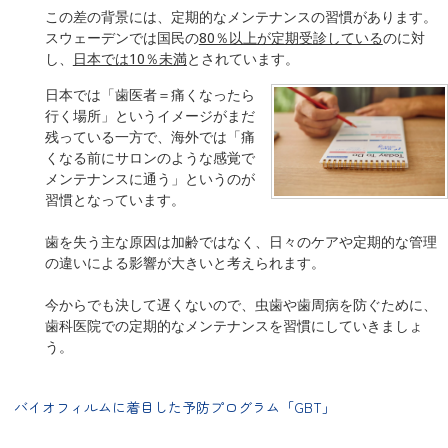
この差の背景には、定期的なメンテナンスの習慣があります。
スウェーデンでは国民の
80％以上が定期受診している
のに対
し、
日本では10％未満
とされています。
日本では「歯医者＝痛くなったら
行く場所」というイメージがまだ
残っている一方で、海外では「痛
くなる前にサロンのような感覚で
メンテナンスに通う」というのが
習慣となっています。
歯を失う主な原因は加齢ではなく、日々のケアや定期的な管理
の違いによる影響が大きいと考えられます。
今からでも決して遅くないので、虫歯や歯周病を防ぐために、
歯科医院での定期的なメンテナンスを習慣にしていきましょ
う。
バイオフィルムに着目した予防プログラム「GBT」