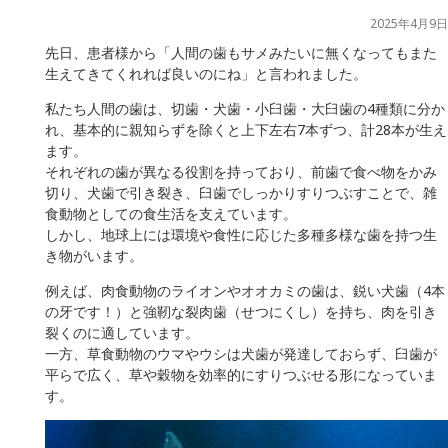
2025年4月9日
先日、患者様から「人間の歯もサメみたいに無くなってもまた
生えてきてくれれば良いのにね」と言われました。
私たち人間の歯は、切歯・犬歯・小臼歯・大臼歯の4種類に分か
れ、基本的に親知らずを除くと上下左右7本ずつ、計28本が生え
ます。
それぞれの歯が異なる役割を持っており、前歯で食べ物をかみ
切り、犬歯で引き裂き、臼歯でしっかりすりつぶすことで、雑
食動物としての食生活を支えています。
しかし、地球上には環境や食性に応じた多種多様な歯を持つ生
き物がいます。
例えば、肉食動物のライオンやオオカミの歯は、鋭い犬歯（4本
の牙です！）と強靭な裂肉歯（せつにくし）を持ち、肉を引き
裂くのに適しています。
一方、草食動物のウマやウシは犬歯が発達しておらず、臼歯が
平らで広く、草や穀物を効率的にすりつぶせる形になっていま
す。