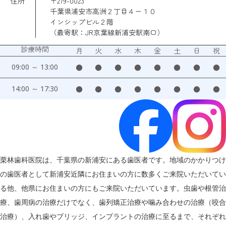
住所
〒279-0023
千葉県浦安市高洲２丁目４ー１０
インシップビル２階
（最寄駅：JR京葉線新浦安駅南口）
診療時間
月
火
水
木
金
土
日
祝
09:00 ～ 13:00
●
●
●
●
●
●
●
●
14:00 ～ 17:30
●
●
●
●
●
●
●
●
栗林歯科医院は、千葉県の新浦安にある歯医者です。地域のかかりつけ
の歯医者として新浦安近隣にお住まいの方に数多くご来院いただいてい
る他、他県にお住まいの方にもご来院いただいています。虫歯や根管治
療、歯周病の治療だけでなく、歯列矯正治療や噛み合わせの治療（咬合
治療）、入れ歯やブリッジ、インプラントの治療に至るまで、それぞれ