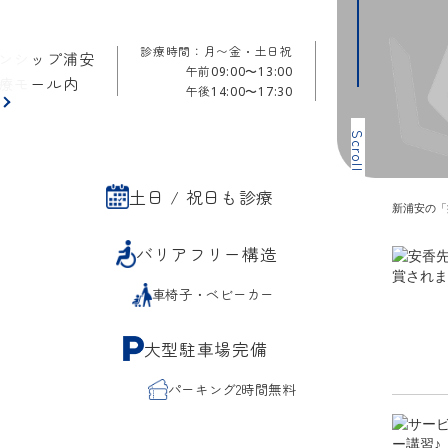
診療時間：月〜金・土日祝
ンシップ浦安
午前
09:00〜13:00
療モール内
午後
14:00〜17:30
ら
Scroll
土日 / 祝日も診療
新浦安の「
バリアフリー構造
車椅子・ベビーカー
大型駐車場完備
パーキング2時間無料