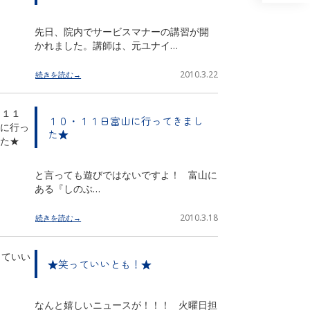
先日、院内でサービスマナーの講習が開
かれました。講師は、元ユナイ…
2010.3.22
続きを読む→
１０・１１日富山に行ってきまし
た★
と言っても遊びではないですよ！ 富山に
ある『しのぶ…
2010.3.18
続きを読む→
★笑っていいとも！★
なんと嬉しいニュースが！！！ 火曜日担