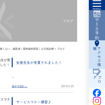
WEB予約
ブログ
報
ア
ク
セ
ス
情
痛くない」歯医者｜栗林歯科医院｜土日祝診療
>
ブログ
安香先生が受賞されました！
…
グ
ブ
ロ
2010.3.25
続きを読む→
サービスマナー講習♪