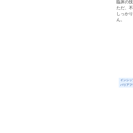
臨床の技
ただ、不
しっかり
ん。
インシッ
バリアフ