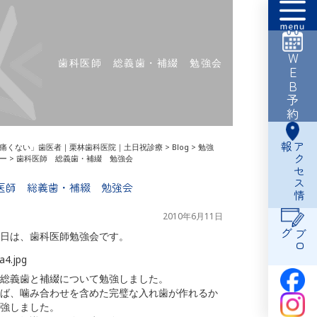
WEB予約
歯科医師 総義歯・補綴 勉強会
報
ア
ク
セ
ス
情
痛くない」歯医者｜栗林歯科医院｜土日祝診療
>
Blog
>
勉強
ー
>
歯科医師 総義歯・補綴 勉強会
医師 総義歯・補綴 勉強会
2010年6月11日
グ
ブ
ロ
日は、歯科医師勉強会です。
総義歯と補綴について勉強しました。
ば、噛み合わせを含めた完璧な入れ歯が作れるか
強しました。