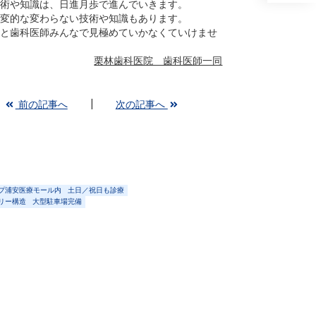
術や知識は、日進月歩で進んでいきます。
変的な変わらない技術や知識もあります。
と歯科医師みんなで見極めていかなくていけませ
栗林歯科医院 歯科医師一同
前の記事へ
次の記事へ
プ浦安医療モール内
土日／祝日も診療
リー構造
大型駐車場完備