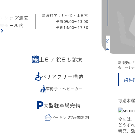
診療時間：月〜金・土日祝
ンシップ浦安
午前
09:00〜13:00
療モール内
午後
14:00〜17:30
ら
Scroll
土日 / 祝日も診療
新浦安の「
会、セミナ
バリアフリー構造
歯科
車椅子・ベビーカー
毎週木曜
大型駐車場完備
パーキング2時間無料
今回は、
どうすれ
研究、勉