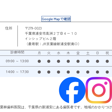
Google Mapで確認
住所
〒279-0023
千葉県浦安市高洲２丁目４ー１０
インシップビル２階
（最寄駅：JR京葉線新浦安駅南口）
診療時間
月
火
水
木
金
土
日
祝
09:00 ～ 13:00
●
●
●
●
●
●
●
●
14:00 ～ 17:30
●
●
●
●
●
●
●
●
栗林歯科医院は、千葉県の新浦安にある歯医者です。地域のかかりつけ