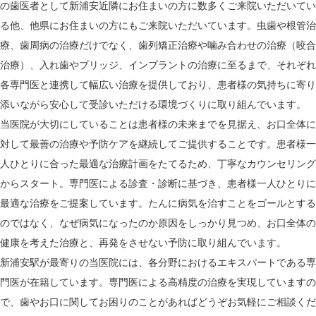
の歯医者として新浦安近隣にお住まいの方に数多くご来院いただいてい
る他、他県にお住まいの方にもご来院いただいています。虫歯や根管治
療、歯周病の治療だけでなく、歯列矯正治療や噛み合わせの治療（咬合
治療）、入れ歯やブリッジ、インプラントの治療に至るまで、それぞれ
各専門医と連携して幅広い治療を提供しており、患者様の気持ちに寄り
添いながら安心して受診いただける環境づくりに取り組んでいます。
当医院が大切にしていることは患者様の未来までを見据え、お口全体に
対して最善の治療や予防ケアを継続してご提供することです。患者様一
人ひとりに合った最適な治療計画をたてるため、丁寧なカウンセリング
からスタート。専門医による診査・診断に基づき、患者様一人ひとりに
最適な治療をご提案しています。たんに病気を治すことをゴールとする
のではなく、なぜ病気になったのか原因をしっかり見つめ、お口全体の
健康を考えた治療と、再発をさせない予防に取り組んでいます。
新浦安駅が最寄りの当医院には、各分野におけるエキスパートである専
門医が在籍しています。専門医による高精度の治療を実現していますの
で、歯やお口に関してお困りのことがあればどうぞお気軽にご相談くだ