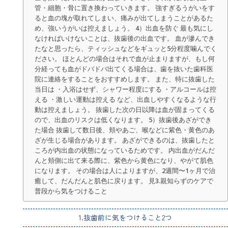
管・細胞・骨に置き換わっていきます。 強すぎるうがいをす
ると血の塊が取れてしまい、痛みが出てしまうことがあるた
め、強いうがいは控えましょう。 4）出血を防ぐ 最も気にし
なければいけないことは、抜歯後の出血です。 血が滲んでき
たなと思ったら、ティッシュなどをギュッと5分程度噛んでく
ださい。 ほとんどの場合はそれで血が止まりますが、もし何
分経っても血がドバドバ出てくる場合は、歯を抜いた歯科医
院に連絡をすることをおすすめします。 また、特に抜歯した
当日は ・入浴はせず、シャワー程度にする ・アルコールは控
える ・激しい運動は控える など、出血しやすくなるような行
動は控えましょう。 抜歯した次の日以降は血が固まってくる
ので、出血のリスクは低くなります。 5）抜歯後あざができ
た場合 抜歯して数日後、頬やあご、喉などに紫色・黄色のあ
ざが生じる場合があります。 あざができるのは、抜歯したと
ころが内出血の状態になっているためです。 内出血がだんだ
んと頬側に出て来る際に、紫色から黄色になり、やがて肌色
になります。 その場合は人によりますが、2週間〜1ヶ月で治
癒して、だんだんと肌色に戻ります。 見3.親知らずのケアで
普段から気をつけること
1.抜歯前に気をつけること2つ