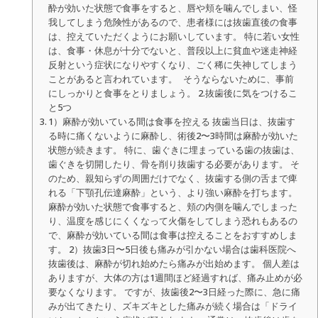
酔が効いた状態で食事をすると、唇や頬を噛んでしまい、怪
我してしまう危険性があるので、患者様には抜歯直後の食事
は、控えていただくようにお願いしています。 特に若い女性
は、食事・休息が十分でないと、普段以上に貧血や迷走神経
反射という症状になりやすくなり、ごく稀に失神してしまう
ことがあると言われています。 そうならないために、事前
にしっかりと食事をとりましょう。 2.抜歯後に気をつけるこ
と5つ
1）麻酔が効いている間は食事を控える 抜歯当日は、抜歯す
る時に痛くないように麻酔し、術後2〜3時間は麻酔が効いた
状態が続きます。 特に、歯ぐきに埋まっている歯の抜歯は、
歯ぐきを切開したり、骨を削り抜歯する必要があります。 そ
のため、親知らずの周囲だけでなく、抜歯する側の舌まで痺
れる「下顎孔伝達麻酔」という、より強い麻酔を打ちます。
麻酔が効いた状態で食事すると、頬の内側を噛んでしまった
り、温度を感じにくくなって火傷をしてしまう恐れもあるの
で、麻酔が効いている間は食事は控えることをおすすめしま
す。 2）抜歯3日〜5日後も痛みが引かない場合は歯科医院へ
抜歯後は、麻酔が切れ始めたら痛みが出始めます。 個人差は
ありますが、大体の方は1週間ほど経過すれば、痛み止めが必
要なくなります。 ですが、抜歯後2〜3日経った際に、急に痛
みが出てきたり、ズキズキとした痛みが続く場合は「ドライ