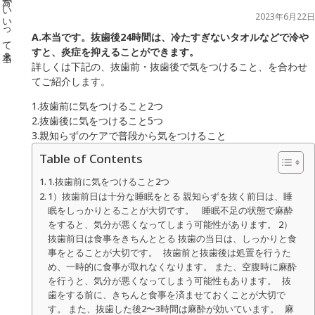
2023年6月22日
A.本当です。抜歯後24時間は、冷たすぎないタオルなどで冷や
すと、炎症を抑えることができます。
詳しくは下記の、抜歯前・抜歯後で気をつけること、を合わせ
てご紹介します。
1.抜歯前に気をつけること2つ
2.抜歯後に気をつけること5つ
3.親知らずのケアで普段から気をつけること
Table of Contents
1.抜歯前に気をつけること2つ
1）抜歯前日は十分な睡眠をとる 親知らずを抜く前日は、睡
眠をしっかりとることが大切です。 睡眠不足の状態で麻酔
をすると、気分が悪くなってしまう可能性があります。 2）
抜歯前日は食事をきちんととる 抜歯の当日は、しっかりと食
事をとることが大切です。 抜歯前と抜歯後は処置を行うた
め、一時的に食事が取れなくなります。 また、空腹時に麻酔
を行うと、気分が悪くなってしまう可能性もあります。 抜
歯をする前に、きちんと食事を済ませておくことが大切で
す。 また、抜歯した後2〜3時間は麻酔が効いています。 麻