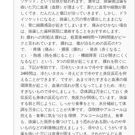
ソケット」という症状が疑われます。 通常は、抜歯後は歯を
抜いた穴に血液（血餅）が溜まって、新たに血管や細胞が新
しくでき、だんだんと傷口が治っていきます。 しかし、ドラ
イソケットになると、抜歯した穴の骨が露出したままにな
り、骨に細菌感染が起きてしまいます。 痛みがひかない場合
は、抜歯した歯科医院に連絡することをおすすめします。
3）腫れへの対処法 腫れは、処置後48時間〜72時間後がピー
クと言われています。 腫れは、傷が治るための反応の1つ
で、 ・疼痛（痛み） ・腫脹（腫れ） ・発赤（赤くなるこ
と） ・熱感（熱を感じること） ・機能障害（口が開きにくく
なるなど） という、5つの症状が起こります。 腫れを防ぐに
は、下記が有効です。 ①冷たいタオルで冷やす 抜歯した後の
24時間は、冷たいタオル・冷えピタで冷やすと炎症反応を抑
えることができます。 ですが、あまり冷たすぎると血液の循
環障害が起こり、血液の流れが悪くなってしまうため、冷た
すぎないもので冷やしましょう。 ②体調は万全にしておく 炎
症反応も身体の反応なので、免疫力が関係しています。 抜歯
する前と同じように、しっかり食事をとり、水分補給して体
調を万全にしておくことが大事です。 ③喫煙やアルコールは
控える・食事に気をつける 喫煙、アルコールは控え、食事
も、抜歯した箇所を傷つけてしまう恐れがある固いものや辛
いものなどの刺激物は控えましょう。 ④やさしくうがいする
歯を抜いた穴には血液が固まっていき、それがだんだん血