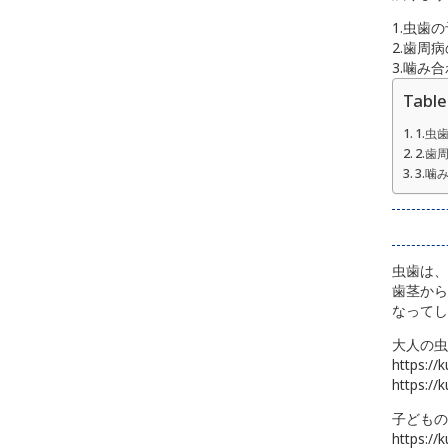
1.虫歯
2.歯周
3.噛み
Table
1.虫
2.歯
3.噛
虫歯は、
歯茎から
なってし
大人の虫
https://
https://
子どもの
https://