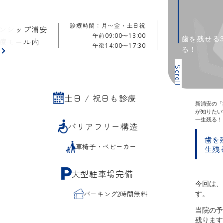
診療時間：月〜金・土日祝
ンシップ浦安
午前
09:00〜13:00
歯を残せる
療モール内
午後
14:00〜17:30
る！
ら
Scroll
土日 / 祝日も診療
新浦安の「
が知りたい
一生残る！
バリアフリー構造
歯を
車椅子・ベビーカー
生残
大型駐車場完備
今回は、
す。
パーキング2時間無料
当院の予
残ります