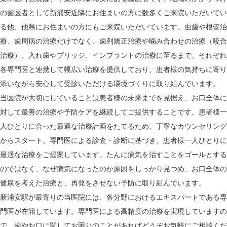
の歯医者として新浦安近隣にお住まいの方に数多くご来院いただいてい
る他、他県にお住まいの方にもご来院いただいています。虫歯や根管治
療、歯周病の治療だけでなく、歯列矯正治療や噛み合わせの治療（咬合
治療）、入れ歯やブリッジ、インプラントの治療に至るまで、それぞれ
各専門医と連携して幅広い治療を提供しており、患者様の気持ちに寄り
添いながら安心して受診いただける環境づくりに取り組んでいます。
当医院が大切にしていることは患者様の未来までを見据え、お口全体に
対して最善の治療や予防ケアを継続してご提供することです。患者様一
人ひとりに合った最適な治療計画をたてるため、丁寧なカウンセリング
からスタート。専門医による診査・診断に基づき、患者様一人ひとりに
最適な治療をご提案しています。たんに病気を治すことをゴールとする
のではなく、なぜ病気になったのか原因をしっかり見つめ、お口全体の
健康を考えた治療と、再発をさせない予防に取り組んでいます。
新浦安駅が最寄りの当医院には、各分野におけるエキスパートである専
門医が在籍しています。専門医による高精度の治療を実現していますの
で、歯やお口に関してお困りのことがあればどうぞお気軽にご相談くだ