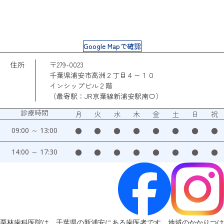
Google Mapで確認
住所
〒279-0023
千葉県浦安市高洲２丁目４ー１０
インシップビル２階
（最寄駅：JR京葉線新浦安駅南口）
診療時間
月
火
水
木
金
土
日
祝
09:00 ～ 13:00
●
●
●
●
●
●
●
●
14:00 ～ 17:30
●
●
●
●
●
●
●
●
栗林歯科医院は、千葉県の新浦安にある歯医者です。地域のかかりつけ