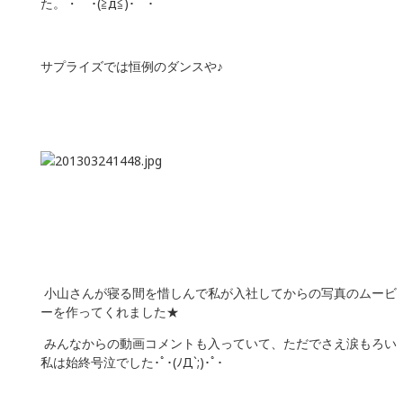
た。・ﾟﾟ･(≧д≦)･ﾟﾟ･
サプライズでは恒例のダンスや♪
小山さんが寝る間を惜しんで私が入社してからの写真のムービ
ーを作ってくれました★
みんなからの動画コメントも入っていて、ただでさえ涙もろい
私は始終号泣でした･ﾟ･(ﾉД`;)･ﾟ･