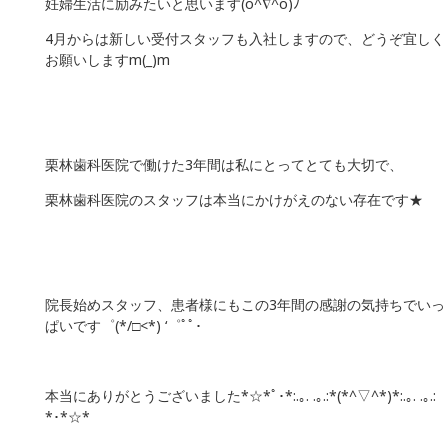
妊婦生活に励みたいと思います(o^∇^o)ﾉ
4月からは新しい受付スタッフも入社しますので、どうぞ宜しく
お願いしますm(_)m
栗林歯科医院で働けた3年間は私にとってとても大切で、
栗林歯科医院のスタッフは本当にかけがえのない存在です★
院長始めスタッフ、患者様にもこの3年間の感謝の気持ちでいっ
ぱいです゜(*/□<*) ‘゜ﾟﾟ･
本当にありがとうございました*☆*ﾟ･*:.｡. .｡.:*(*^▽^*)*:.｡. .｡.:
*･*☆*