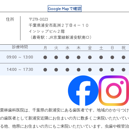
Google Mapで確認
住所
〒279-0023
千葉県浦安市高洲２丁目４ー１０
インシップビル２階
（最寄駅：JR京葉線新浦安駅南口）
診療時間
月
火
水
木
金
土
日
祝
09:00 ～ 13:00
●
●
●
●
●
●
●
●
14:00 ～ 17:30
●
●
●
●
●
●
●
●
栗林歯科医院は、千葉県の新浦安にある歯医者です。地域のかかりつけ
の歯医者として新浦安近隣にお住まいの方に数多くご来院いただいてい
る他、他県にお住まいの方にもご来院いただいています。虫歯や根管治