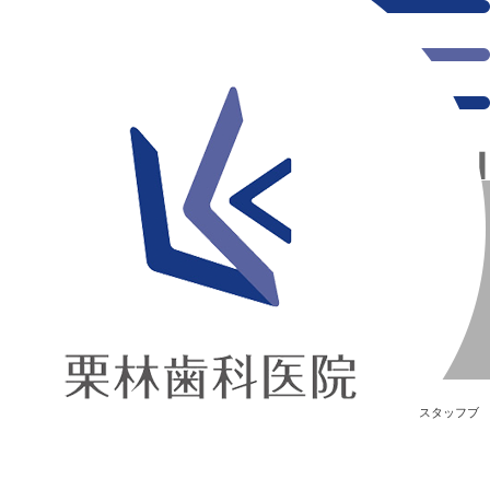
千葉県の新浦安にある歯医者｜4杯目
4杯目
新浦安の「痛くない」歯医者｜栗林歯科医院｜土日祝診療
>
Blog
>
スタッフブ
ログ
>
4杯目
4杯目