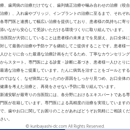
療、歯周病の治療だけでなく、歯列矯正治療や噛み合わせの治療（咬合
治療）、入れ歯やブリッジ、インプラントの治療に至るまで、それぞれ
各専門医と連携して幅広い治療を提供しており、患者様の気持ちに寄り
添いながら安心して受診いただける環境づくりに取り組んでいます。
当医院が大切にしていることは患者様の未来までを見据え、お口全体に
対して最善の治療や予防ケアを継続してご提供することです。患者様一
人ひとりに合った最適な治療計画をたてるため、丁寧なカウンセリング
からスタート。専門医による診査・診断に基づき、患者様一人ひとりに
最適な治療をご提案しています。たんに病気を治すことをゴールとする
のではなく、なぜ病気になったのか原因をしっかり見つめ、お口全体の
健康を考えた治療と、再発をさせない予防に取り組んでいます。
新浦安駅が最寄りの当医院には、各分野におけるエキスパートである専
門医が在籍しています。専門医による高精度の治療を実現していますの
で、歯やお口に関してお困りのことがあればどうぞお気軽にご相談くだ
さい。
© kuribayashi-dc.com All Rights Reserved.