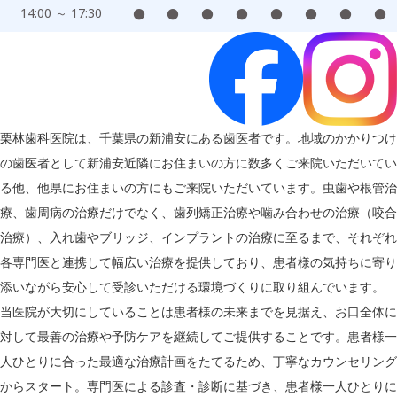
14:00 ～ 17:30
●
●
●
●
●
●
●
●
栗林歯科医院は、千葉県の新浦安にある歯医者です。地域のかかりつけ
の歯医者として新浦安近隣にお住まいの方に数多くご来院いただいてい
る他、他県にお住まいの方にもご来院いただいています。虫歯や根管治
療、歯周病の治療だけでなく、歯列矯正治療や噛み合わせの治療（咬合
治療）、入れ歯やブリッジ、インプラントの治療に至るまで、それぞれ
各専門医と連携して幅広い治療を提供しており、患者様の気持ちに寄り
添いながら安心して受診いただける環境づくりに取り組んでいます。
当医院が大切にしていることは患者様の未来までを見据え、お口全体に
対して最善の治療や予防ケアを継続してご提供することです。患者様一
人ひとりに合った最適な治療計画をたてるため、丁寧なカウンセリング
からスタート。専門医による診査・診断に基づき、患者様一人ひとりに