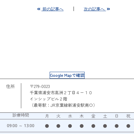
前の記事へ
次の記事へ
Google Mapで確認
住所
〒279-0023
千葉県浦安市高洲２丁目４ー１０
インシップビル２階
（最寄駅：JR京葉線新浦安駅南口）
診療時間
月
火
水
木
金
土
日
祝
09:00 ～ 13:00
●
●
●
●
●
●
●
●