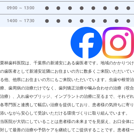
09:00 ～ 13:00
●
●
●
●
●
●
●
●
14:00 ～ 17:30
●
●
●
●
●
●
●
●
栗林歯科医院は、千葉県の新浦安にある歯医者です。地域のかかりつけ
の歯医者として新浦安近隣にお住まいの方に数多くご来院いただいてい
る他、他県にお住まいの方にもご来院いただいています。虫歯や根管治
療、歯周病の治療だけでなく、歯列矯正治療や噛み合わせの治療（咬合
治療）、入れ歯やブリッジ、インプラントの治療に至るまで、それぞれ
各専門医と連携して幅広い治療を提供しており、患者様の気持ちに寄り
添いながら安心して受診いただける環境づくりに取り組んでいます。
当医院が大切にしていることは患者様の未来までを見据え、お口全体に
対して最善の治療や予防ケアを継続してご提供することです。患者様一