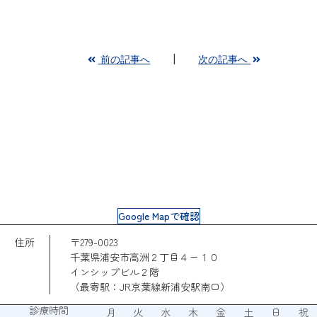
前の記事へ
次の記事へ
Google Mapで確認
住所
〒279-0023
千葉県浦安市高洲２丁目４ー１０
インシップビル２階
（最寄駅：JR京葉線新浦安駅南口）
診療時間
月
火
水
木
金
土
日
祝