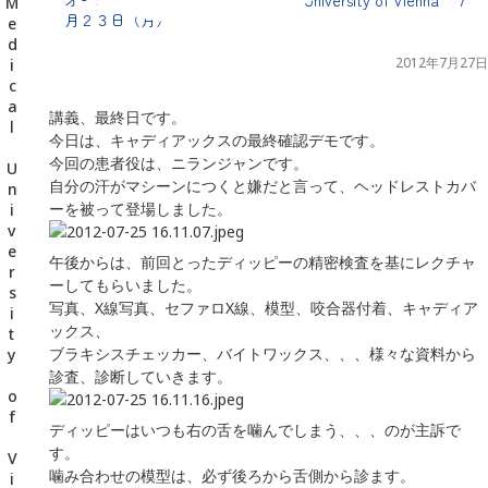
千葉県の新浦安にある歯医者｜オーストリア・ウィーン Medical University of Vienna ７月２３日（月）
月２３日（月）
2012年7月27日
講義、最終日です。
今日は、キャディアックスの最終確認デモです。
今回の患者役は、ニランジャンです。
自分の汗がマシーンにつくと嫌だと言って、ヘッドレストカバ
ーを被って登場しました。
午後からは、前回とったディッピーの精密検査を基にレクチャ
ーしてもらいました。
写真、X線写真、セファロX線、模型、咬合器付着、キャディア
ックス、
ブラキシスチェッカー、バイトワックス、、、様々な資料から
診査、診断していきます。
ディッピーはいつも右の舌を噛んでしまう、、、のが主訴で
す。
噛み合わせの模型は、必ず後ろから舌側から診ます。