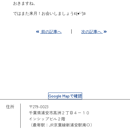
おきますね。
ではまた来月！お会いしましょうε(●’-‘)з
前の記事へ
次の記事へ
Google Mapで確認
住所
〒279-0023
千葉県浦安市高洲２丁目４ー１０
インシップビル２階
（最寄駅：JR京葉線新浦安駅南口）