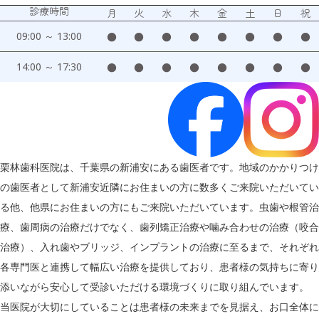
診療時間
月
火
水
木
金
土
日
祝
09:00 ～ 13:00
●
●
●
●
●
●
●
●
14:00 ～ 17:30
●
●
●
●
●
●
●
●
栗林歯科医院は、千葉県の新浦安にある歯医者です。地域のかかりつけ
の歯医者として新浦安近隣にお住まいの方に数多くご来院いただいてい
る他、他県にお住まいの方にもご来院いただいています。虫歯や根管治
療、歯周病の治療だけでなく、歯列矯正治療や噛み合わせの治療（咬合
治療）、入れ歯やブリッジ、インプラントの治療に至るまで、それぞれ
各専門医と連携して幅広い治療を提供しており、患者様の気持ちに寄り
添いながら安心して受診いただける環境づくりに取り組んでいます。
当医院が大切にしていることは患者様の未来までを見据え、お口全体に