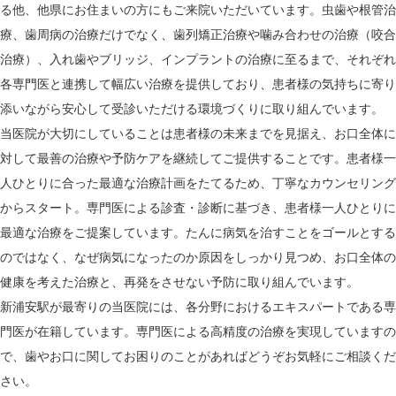
る他、他県にお住まいの方にもご来院いただいています。虫歯や根管治
療、歯周病の治療だけでなく、歯列矯正治療や噛み合わせの治療（咬合
治療）、入れ歯やブリッジ、インプラントの治療に至るまで、それぞれ
各専門医と連携して幅広い治療を提供しており、患者様の気持ちに寄り
添いながら安心して受診いただける環境づくりに取り組んでいます。
当医院が大切にしていることは患者様の未来までを見据え、お口全体に
対して最善の治療や予防ケアを継続してご提供することです。患者様一
人ひとりに合った最適な治療計画をたてるため、丁寧なカウンセリング
からスタート。専門医による診査・診断に基づき、患者様一人ひとりに
最適な治療をご提案しています。たんに病気を治すことをゴールとする
のではなく、なぜ病気になったのか原因をしっかり見つめ、お口全体の
健康を考えた治療と、再発をさせない予防に取り組んでいます。
新浦安駅が最寄りの当医院には、各分野におけるエキスパートである専
門医が在籍しています。専門医による高精度の治療を実現していますの
で、歯やお口に関してお困りのことがあればどうぞお気軽にご相談くだ
さい。