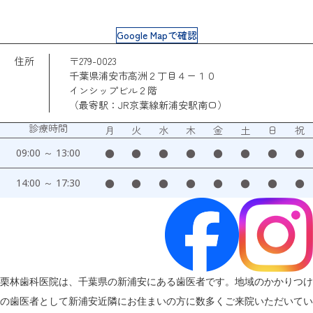
Google Mapで確認
住所
〒279-0023
千葉県浦安市高洲２丁目４ー１０
インシップビル２階
（最寄駅：JR京葉線新浦安駅南口）
診療時間
月
火
水
木
金
土
日
祝
09:00 ～ 13:00
●
●
●
●
●
●
●
●
14:00 ～ 17:30
●
●
●
●
●
●
●
●
栗林歯科医院は、千葉県の新浦安にある歯医者です。地域のかかりつけ
の歯医者として新浦安近隣にお住まいの方に数多くご来院いただいてい