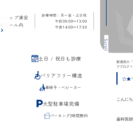
診療時間：月〜金・土日祝
ンシップ浦安
午前
09:00〜13:00
療モール内
午後
14:00〜17:30
ら
Scroll
土日 / 祝日も診療
新浦安の「
フブログ
バリアフリー構造
☆★
車椅子・ベビーカー
こんにち
大型駐車場完備
パーキング2時間無料
歯科医師