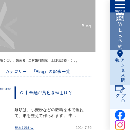
WEB予約
Blog
報
ア
ク
セ
ス
情
痛くない」歯医者｜栗林歯科医院｜土日祝診療
>
Blog
カテゴリー：「Blog」の記事一覧
Q.中華麺が黄色な理由は？
グ
ブ
ロ
麺類は、小麦粉などの穀粉を水で捏ね
て、形を整えて作られます。 中…
2024.7.26
続きを読む→