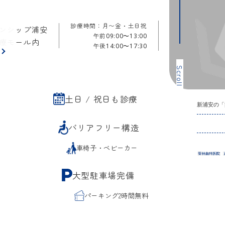
診療時間：月〜金・土日祝
ンシップ浦安
午前
09:00〜13:00
療モール内
午後
14:00〜17:30
ら
Scroll
土日 / 祝日も診療
新浦安の「
バリアフリー構造
車椅子・ベビーカー
大型駐車場完備
パーキング2時間無料