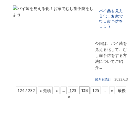
バイ菌を見え
る化！お家で
むし歯予防を
しよう
今回は、バイ菌を
見える化して、む
し歯予防をする方
法についてご紹
介…
2022.6.3
続きを読む→
124 / 282
« 先頭
«
...
123
124
125
...
»
最後
»