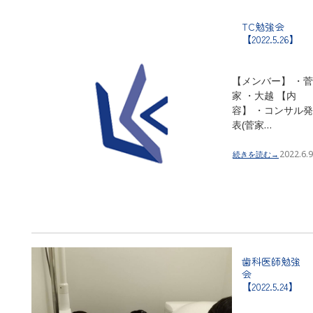
TC勉強会
【2022.5.26】
【メンバー】 ・菅
家 ・大越 【内
容】 ・コンサル発
表(菅家…
2022.6.9
続きを読む→
歯科医師勉強
会
【2022.5.24】