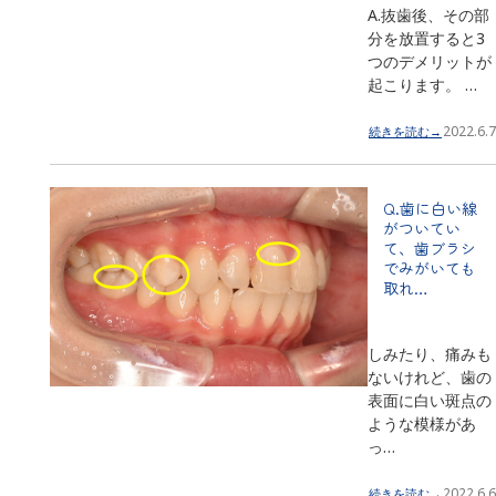
A.抜歯後、その部
分を放置すると3
つのデメリットが
起こります。 …
2022.6.7
続きを読む→
Q.歯に白い線
がついてい
て、歯ブラシ
でみがいても
取れ…
しみたり、痛みも
ないけれど、歯の
表面に白い斑点の
ような模様があ
っ…
2022.6.6
続きを読む→