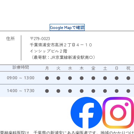
Google Mapで確認
住所
〒279-0023
千葉県浦安市高洲２丁目４ー１０
インシップビル２階
（最寄駅：JR京葉線新浦安駅南口）
診療時間
月
火
水
木
金
土
日
祝
09:00 ～ 13:00
●
●
●
●
●
●
●
●
14:00 ～ 17:30
●
●
●
●
●
●
●
●
栗林歯科医院は、千葉県の新浦安にある歯医者です。地域のかかりつけ