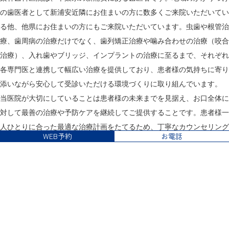
の歯医者として新浦安近隣にお住まいの方に数多くご来院いただいてい
る他、他県にお住まいの方にもご来院いただいています。虫歯や根管治
療、歯周病の治療だけでなく、歯列矯正治療や噛み合わせの治療（咬合
治療）、入れ歯やブリッジ、インプラントの治療に至るまで、それぞれ
各専門医と連携して幅広い治療を提供しており、患者様の気持ちに寄り
添いながら安心して受診いただける環境づくりに取り組んでいます。
当医院が大切にしていることは患者様の未来までを見据え、お口全体に
対して最善の治療や予防ケアを継続してご提供することです。患者様一
人ひとりに合った最適な治療計画をたてるため、丁寧なカウンセリング
WEB予約
お電話
からスタート。専門医による診査・診断に基づき、患者様一人ひとりに
最適な治療をご提案しています。たんに病気を治すことをゴールとする
のではなく、なぜ病気になったのか原因をしっかり見つめ、お口全体の
健康を考えた治療と、再発をさせない予防に取り組んでいます。
新浦安駅が最寄りの当医院には、各分野におけるエキスパートである専
門医が在籍しています。専門医による高精度の治療を実現していますの
で、歯やお口に関してお困りのことがあればどうぞお気軽にご相談くだ