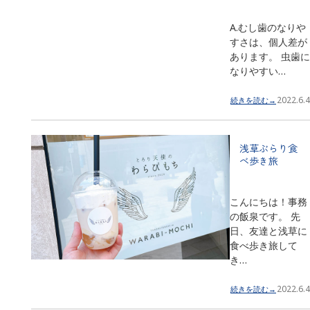
A.むし歯のなりや
すさは、個人差が
あります。 虫歯に
なりやすい…
2022.6.4
続きを読む→
浅草ぶらり食
べ歩き旅
こんにちは！事務
の飯泉です。 先
日、友達と浅草に
食べ歩き旅して
き…
2022.6.4
続きを読む→