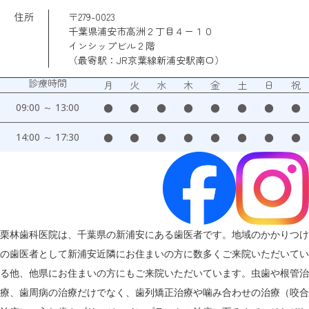
住所
〒279-0023
千葉県浦安市高洲２丁目４ー１０
インシップビル２階
（最寄駅：JR京葉線新浦安駅南口）
診療時間
月
火
水
木
金
土
日
祝
09:00 ～ 13:00
●
●
●
●
●
●
●
●
14:00 ～ 17:30
●
●
●
●
●
●
●
●
栗林歯科医院は、千葉県の新浦安にある歯医者です。地域のかかりつけ
の歯医者として新浦安近隣にお住まいの方に数多くご来院いただいてい
る他、他県にお住まいの方にもご来院いただいています。虫歯や根管治
療、歯周病の治療だけでなく、歯列矯正治療や噛み合わせの治療（咬合