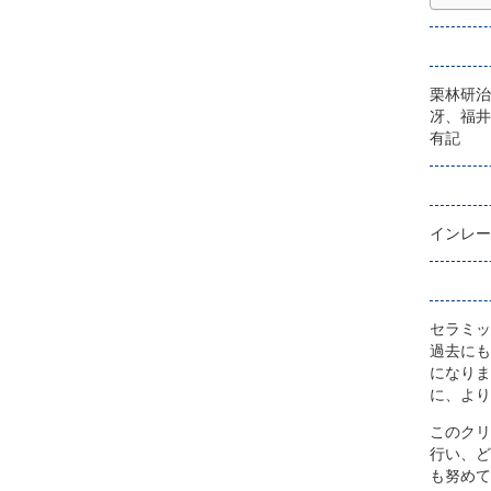
栗林研治
冴、福井
有記
インレー
セラミッ
過去にも
になりま
に、より
このクリ
行い、ど
も努めて