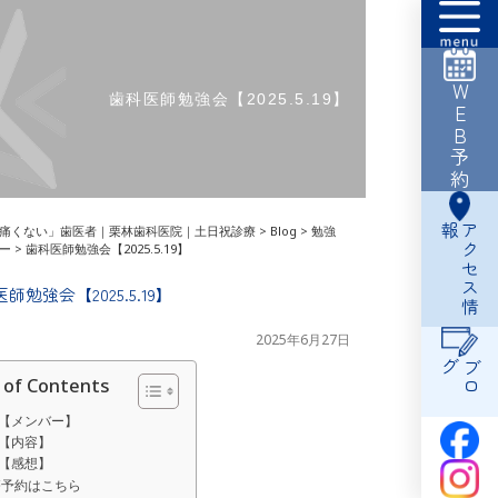
WEB予約
歯科医師勉強会【2025.5.19】
報
ア
ク
セ
ス
情
痛くない」歯医者｜栗林歯科医院｜土日祝診療
>
Blog
>
勉強
ー
>
歯科医師勉強会【2025.5.19】
師勉強会【2025.5.19】
2025年6月27日
グ
ブ
ロ
 of Contents
【メンバー】
【内容】
【感想】
療予約はこちら