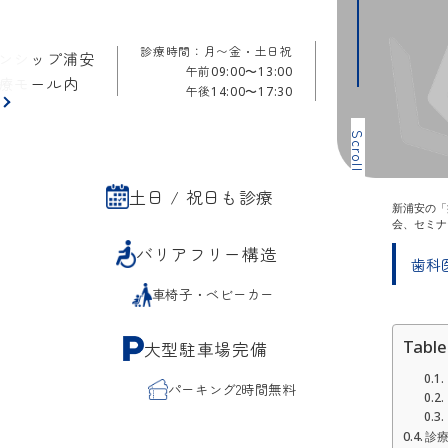
診療時間：月〜金・土日祝
ンシップ浦安
午前
09:00〜13:00
療モール内
午後
14:00〜17:30
ら
Scroll
土日 / 祝日も診療
新浦安の「
会、セミナ
バリアフリー構造
歯科医
車椅子・ベビーカー
Table
大型駐車場完備
パーキング2時間無料
診