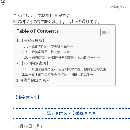
2025年6月22日
こんにちは、栗林歯科医院です。
2025年7月の専門医出勤日は、以下の通りです。
Table of Contents
【浦安診療所】
ー矯正専門医・安香譲治先生ー
ー総義歯専門・松丸悠一先生ー
ー歯周病専門医/口腔外科認定医・丸山貴俊先生ー
【丸の内診療所】
ー米国補綴専門医/米国歯周病専門医・杉田龍士郎先生ー
ー日本歯科保存学会 認定医・岡田大和先生ー
診療予約はこちら
【浦安診療所】
ー矯正専門医・安香譲治先生ー
・7月14日（月）