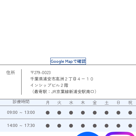
Google Mapで確認
住所
〒279-0023
千葉県浦安市高洲２丁目４ー１０
インシップビル２階
（最寄駅：JR京葉線新浦安駅南口）
診療時間
月
火
水
木
金
土
日
祝
09:00 ～ 13:00
●
●
●
●
●
●
●
●
14:00 ～ 17:30
●
●
●
●
●
●
●
●