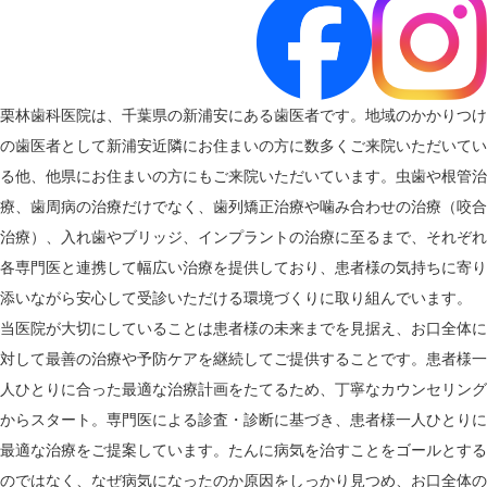
栗林歯科医院は、千葉県の新浦安にある歯医者です。地域のかかりつけ
の歯医者として新浦安近隣にお住まいの方に数多くご来院いただいてい
る他、他県にお住まいの方にもご来院いただいています。虫歯や根管治
療、歯周病の治療だけでなく、歯列矯正治療や噛み合わせの治療（咬合
治療）、入れ歯やブリッジ、インプラントの治療に至るまで、それぞれ
各専門医と連携して幅広い治療を提供しており、患者様の気持ちに寄り
添いながら安心して受診いただける環境づくりに取り組んでいます。
当医院が大切にしていることは患者様の未来までを見据え、お口全体に
対して最善の治療や予防ケアを継続してご提供することです。患者様一
人ひとりに合った最適な治療計画をたてるため、丁寧なカウンセリング
からスタート。専門医による診査・診断に基づき、患者様一人ひとりに
最適な治療をご提案しています。たんに病気を治すことをゴールとする
のではなく、なぜ病気になったのか原因をしっかり見つめ、お口全体の