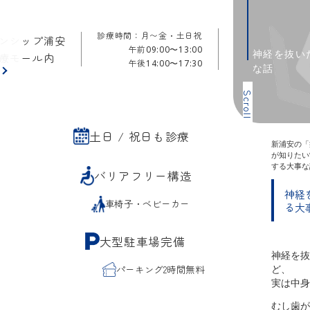
診療時間：月〜金・土日祝
ンシップ浦安
午前
09:00〜13:00
神経を抜い
療モール内
午後
14:00〜17:30
な話
ら
Scroll
土日 / 祝日も診療
新浦安の「
が知りたい
する大事な
バリアフリー構造
神経
車椅子・ベビーカー
る大
大型駐車場完備
神経を抜
ど、
パーキング2時間無料
実は中身
むし歯が