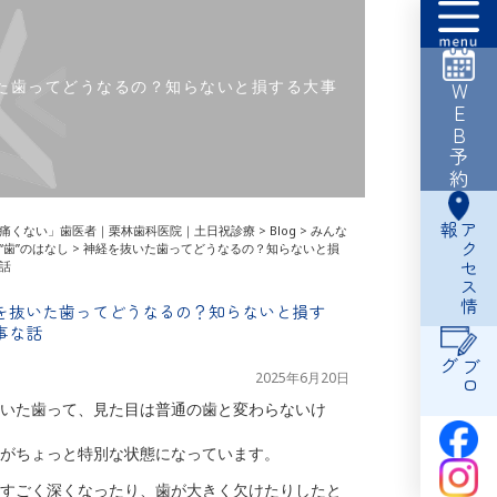
た歯ってどうなるの？知らないと損する大事
WEB予約
報
ア
ク
セ
ス
情
痛くない」歯医者｜栗林歯科医院｜土日祝診療
>
Blog
>
みんな
“歯”のはなし
>
神経を抜いた歯ってどうなるの？知らないと損
話
を抜いた歯ってどうなるの？知らないと損す
事な話
グ
ブ
ロ
2025年6月20日
いた歯って、見た目は普通の歯と変わらないけ
がちょっと特別な状態になっています。
すごく深くなったり、歯が大きく欠けたりしたと