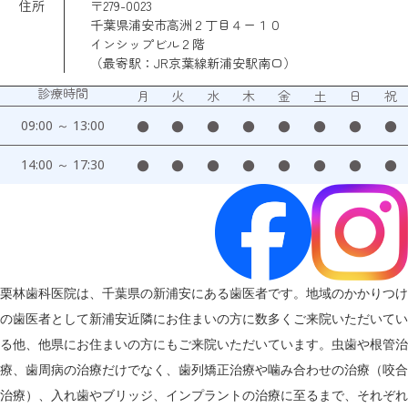
住所
〒279-0023
千葉県浦安市高洲２丁目４ー１０
インシップビル２階
（最寄駅：JR京葉線新浦安駅南口）
診療時間
月
火
水
木
金
土
日
祝
09:00 ～ 13:00
●
●
●
●
●
●
●
●
14:00 ～ 17:30
●
●
●
●
●
●
●
●
栗林歯科医院は、千葉県の新浦安にある歯医者です。地域のかかりつけ
の歯医者として新浦安近隣にお住まいの方に数多くご来院いただいてい
る他、他県にお住まいの方にもご来院いただいています。虫歯や根管治
療、歯周病の治療だけでなく、歯列矯正治療や噛み合わせの治療（咬合
治療）、入れ歯やブリッジ、インプラントの治療に至るまで、それぞれ