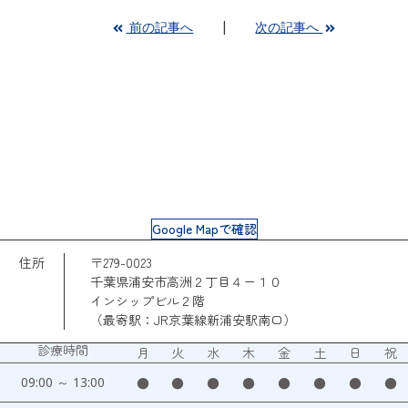
前の記事へ
次の記事へ
Google Mapで確認
住所
〒279-0023
千葉県浦安市高洲２丁目４ー１０
インシップビル２階
（最寄駅：JR京葉線新浦安駅南口）
診療時間
月
火
水
木
金
土
日
祝
09:00 ～ 13:00
●
●
●
●
●
●
●
●