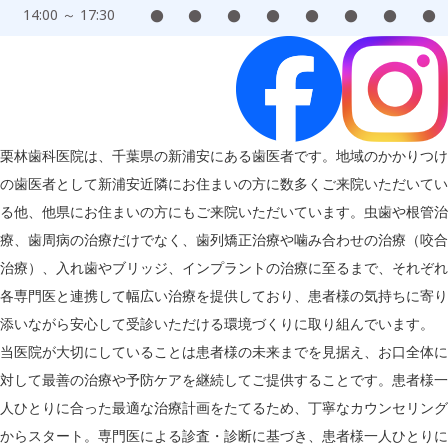
14:00 ～ 17:30
●
●
●
●
●
●
●
●
栗林歯科医院は、千葉県の新浦安にある歯医者です。地域のかかりつけ
の歯医者として新浦安近隣にお住まいの方に数多くご来院いただいてい
る他、他県にお住まいの方にもご来院いただいています。虫歯や根管治
療、歯周病の治療だけでなく、歯列矯正治療や噛み合わせの治療（咬合
治療）、入れ歯やブリッジ、インプラントの治療に至るまで、それぞれ
各専門医と連携して幅広い治療を提供しており、患者様の気持ちに寄り
添いながら安心して受診いただける環境づくりに取り組んでいます。
当医院が大切にしていることは患者様の未来までを見据え、お口全体に
対して最善の治療や予防ケアを継続してご提供することです。患者様一
人ひとりに合った最適な治療計画をたてるため、丁寧なカウンセリング
からスタート。専門医による診査・診断に基づき、患者様一人ひとりに