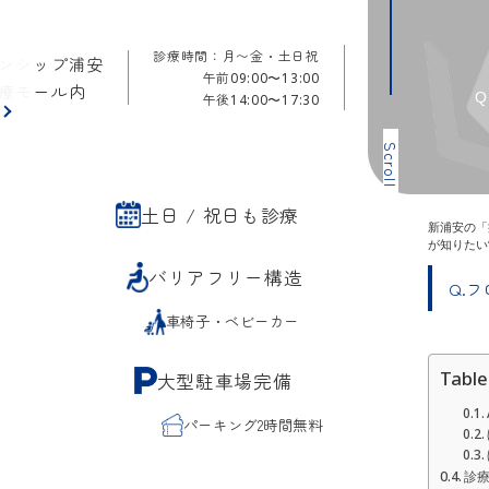
診療時間：月〜金・土日祝
ンシップ浦安
午前
09:00〜13:00
療モール内
午後
14:00〜17:30
ら
Scroll
土日 / 祝日も診療
新浦安の「
が知りたい
バリアフリー構造
Q.
車椅子・ベビーカー
Table
大型駐車場完備
パーキング2時間無料
診