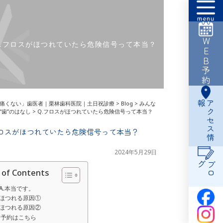
WEB予約
Q.フロスがほつれていたら危険信号って本当？
報
ア
ク
セ
ス
情
痛くない」歯医者｜栗林歯科医院｜土日祝診療
>
Blog
>
みんな
“歯”のはなし
>
Q.フロスがほつれていたら危険信号って本当？
フロスがほつれていたら危険信号って本当？
2024年5月29日
グ
ブ
ロ
 of Contents
A.本当です。
ほつれる原因①
ほつれる原因②
療予約はこちら