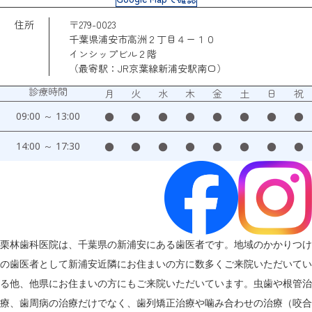
住所
〒279-0023
千葉県浦安市高洲２丁目４ー１０
インシップビル２階
（最寄駅：JR京葉線新浦安駅南口）
診療時間
月
火
水
木
金
土
日
祝
09:00 ～ 13:00
●
●
●
●
●
●
●
●
14:00 ～ 17:30
●
●
●
●
●
●
●
●
栗林歯科医院は、千葉県の新浦安にある歯医者です。地域のかかりつけ
の歯医者として新浦安近隣にお住まいの方に数多くご来院いただいてい
る他、他県にお住まいの方にもご来院いただいています。虫歯や根管治
療、歯周病の治療だけでなく、歯列矯正治療や噛み合わせの治療（咬合