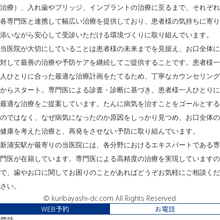
治療）、入れ歯やブリッジ、インプラントの治療に至るまで、それぞれ
各専門医と連携して幅広い治療を提供しており、患者様の気持ちに寄り
添いながら安心して受診いただける環境づくりに取り組んでいます。
当医院が大切にしていることは患者様の未来までを見据え、お口全体に
対して最善の治療や予防ケアを継続してご提供することです。患者様一
人ひとりに合った最適な治療計画をたてるため、丁寧なカウンセリング
からスタート。専門医による診査・診断に基づき、患者様一人ひとりに
最適な治療をご提案しています。たんに病気を治すことをゴールとする
のではなく、なぜ病気になったのか原因をしっかり見つめ、お口全体の
健康を考えた治療と、再発をさせない予防に取り組んでいます。
新浦安駅が最寄りの当医院には、各分野におけるエキスパートである専
門医が在籍しています。専門医による高精度の治療を実現していますの
で、歯やお口に関してお困りのことがあればどうぞお気軽にご相談くだ
さい。
© kuribayashi-dc.com All Rights Reserved.
WEB予約
お電話
電話