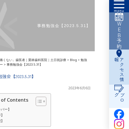
WEB予約
事務勉強会【2023.5.31】
報
ア
ク
セ
ス
情
痛くない」歯医者｜栗林歯科医院｜土日祝診療
>
Blog
>
勉強
ー
>
事務勉強会【2023.5.31】
強会【2023.5.31】
2023年6月6日
グ
ブ
ロ
 of Contents
ンバー】
容】
想】