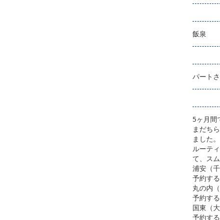
飯泉
パートさ
5ヶ月間
まだちら
ました。
ルーティ
て、スム
浦安（千
予約する
丸の内（
予約する
国東（大
予約する