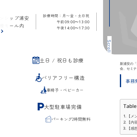
診療時間：月〜金・土日祝
ンシップ浦安
午前
09:00〜13:00
療モール内
午後
14:00〜17:30
ら
Scroll
土日 / 祝日も診療
新浦安の「
会、セミナ
バリアフリー構造
事務勉
車椅子・ベビーカー
Table
大型駐車場完備
【メ
パーキング2時間無料
【内
【感