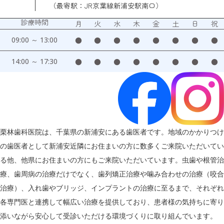
（最寄駅：JR京葉線新浦安駅南口）
診療時間
月
火
水
木
金
土
日
祝
09:00 ～ 13:00
●
●
●
●
●
●
●
●
14:00 ～ 17:30
●
●
●
●
●
●
●
●
栗林歯科医院は、千葉県の新浦安にある歯医者です。地域のかかりつけ
の歯医者として新浦安近隣にお住まいの方に数多くご来院いただいてい
る他、他県にお住まいの方にもご来院いただいています。虫歯や根管治
療、歯周病の治療だけでなく、歯列矯正治療や噛み合わせの治療（咬合
治療）、入れ歯やブリッジ、インプラントの治療に至るまで、それぞれ
各専門医と連携して幅広い治療を提供しており、患者様の気持ちに寄り
添いながら安心して受診いただける環境づくりに取り組んでいます。