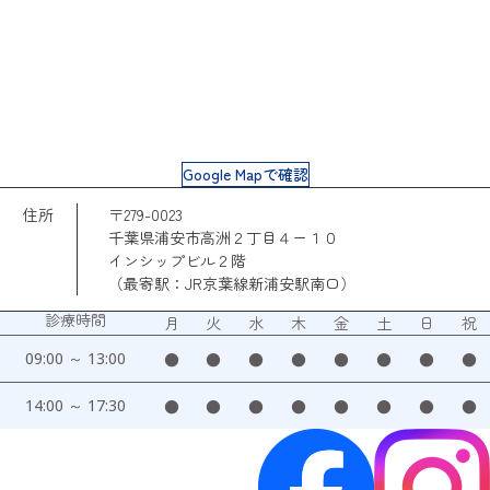
Google Mapで確認
住所
〒279-0023
千葉県浦安市高洲２丁目４ー１０
インシップビル２階
（最寄駅：JR京葉線新浦安駅南口）
診療時間
月
火
水
木
金
土
日
祝
09:00 ～ 13:00
●
●
●
●
●
●
●
●
14:00 ～ 17:30
●
●
●
●
●
●
●
●