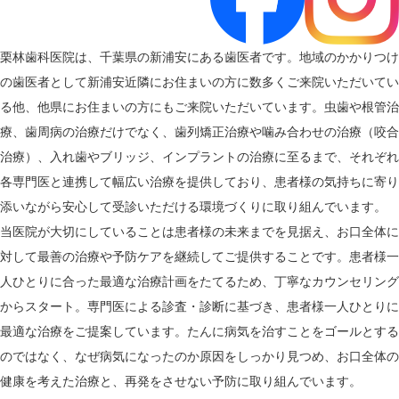
栗林歯科医院は、千葉県の新浦安にある歯医者です。地域のかかりつけ
の歯医者として新浦安近隣にお住まいの方に数多くご来院いただいてい
る他、他県にお住まいの方にもご来院いただいています。虫歯や根管治
療、歯周病の治療だけでなく、歯列矯正治療や噛み合わせの治療（咬合
治療）、入れ歯やブリッジ、インプラントの治療に至るまで、それぞれ
各専門医と連携して幅広い治療を提供しており、患者様の気持ちに寄り
添いながら安心して受診いただける環境づくりに取り組んでいます。
当医院が大切にしていることは患者様の未来までを見据え、お口全体に
対して最善の治療や予防ケアを継続してご提供することです。患者様一
人ひとりに合った最適な治療計画をたてるため、丁寧なカウンセリング
からスタート。専門医による診査・診断に基づき、患者様一人ひとりに
最適な治療をご提案しています。たんに病気を治すことをゴールとする
のではなく、なぜ病気になったのか原因をしっかり見つめ、お口全体の
健康を考えた治療と、再発をさせない予防に取り組んでいます。