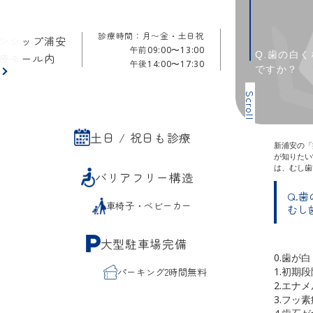
診療時間：月〜金・土日祝
ンシップ浦安
午前
09:00〜13:00
Q.歯の白
療モール内
午後
14:00〜17:30
ですか？
ら
Scroll
土日 / 祝日も診療
新浦安の「
が知りたい
は、むし歯
バリアフリー構造
Q.
車椅子・ベビーカー
むし
大型駐車場完備
0.歯が
1.初期
パーキング2時間無料
2.エナ
3.フッ素