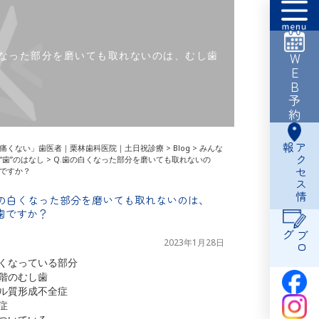
くなった部分を磨いても取れないのは、むし歯
WEB予約
報
ア
ク
セ
ス
情
痛くない」歯医者｜栗林歯科医院｜土日祝診療
>
Blog
>
みんな
“歯”のはなし
>
Q.歯の白くなった部分を磨いても取れないの
ですか？
歯の白くなった部分を磨いても取れないのは、
歯ですか？
グ
ブ
ロ
2023年1月28日
白くなっている部分
段階のむし歯
メル質形成不全症
症