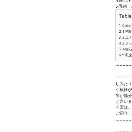
4.歯石
5.乳歯
Table
0.
1.初
2.エ
3.フ
4.歯
5.
しみたり
な模様が
歯が部分
と言いま
今回は、
ご紹介し