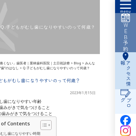
WEB予約
Q.子どもがむし歯になりやすいのって何歳？
報
ア
ク
セ
ス
情
痛くない」歯医者｜栗林歯科医院｜土日祝診療
>
Blog
>
みんな
“歯”のはなし
>
Q.子どもがむし歯になりやすいのって何歳？
子どもがむし歯になりやすいのって何歳？
2023年1月15日
グ
ブ
ロ
むし歯になりやすい年齢
の歯みがきで気をつけること
〜の歯みがきで気をつけること
 of Contents
一番むし歯になりやすい時期