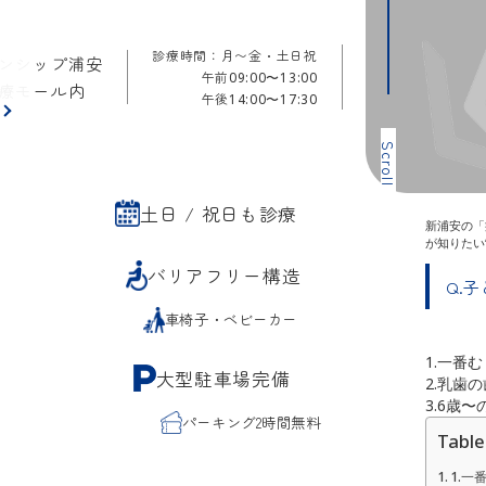
診療時間：月〜金・土日祝
ンシップ浦安
午前
09:00〜13:00
療モール内
午後
14:00〜17:30
ら
Scroll
土日 / 祝日も診療
新浦安の「
が知りたい
バリアフリー構造
Q.
車椅子・ベビーカー
1.一番
大型駐車場完備
2.乳歯
3.6歳
パーキング2時間無料
Table
1.