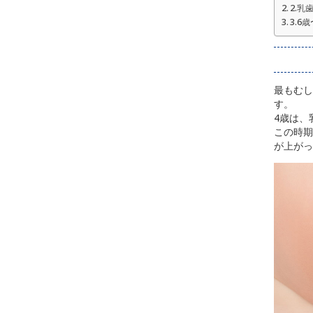
2.
3.
最もむし
す。
4歳は、
この時期
が上がっ