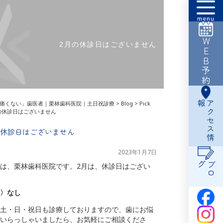
WEB予約
2月の休診日はございません
報
ア
ク
セ
ス
情
痛くない」歯医者｜栗林歯科医院｜土日祝診療
>
Blog
>
Pick
の休診日はございません
の休診日はございません
2023年1月7日
グ
ブ
ロ
は、栗林歯科医院です。2月は、休診日はござい
〉なし
土・日・祝日も診療しておりますので、歯にお悩
いらっしゃいましたら、お気軽にご相談くださ