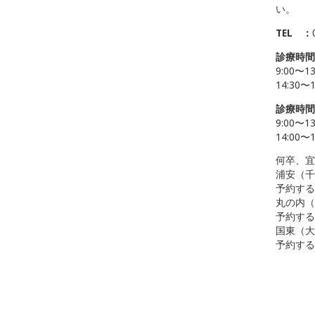
い。
TEL ：
診療時間
9:00〜1
14:30
診療時間
9:00〜1
14:00
何卒、宜
浦安（千
予約する
丸の内（
予約する
国東（大
予約する