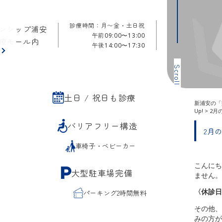
診療時間：月〜金・土日祝
ンシップ浦安
午前
09:00〜13:00
療モール内
午後
14:00〜17:30
ら
Scroll
土日 / 祝日も診療
新浦安の「
Up!
>
2月
バリアフリー構造
2月
車椅子・ベビーカー
こんにち
大型駐車場完備
ません。
〈休診日
パーキング2時間無料
その他、
みの方が