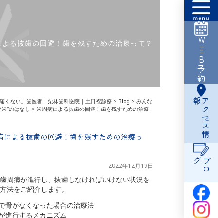
WEB予約
による抜歯の回避！歯を残すための治療って？
報
ア
ク
セ
ス
情
痛くない」歯医者｜栗林歯科医院｜土日祝診療
>
Blog
>
みんな
“歯”のはなし
>
歯周病による抜歯の回避！歯を残すための治療
病による抜歯の回避！歯を残すための治療っ
グ
ブ
ロ
2022年12月19日
歯周病が進行し、抜歯しなければいけない状況を
方法をご紹介します。
病で骨がなくなった場合の治療法
病が進行するメカニズム