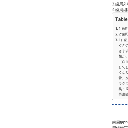
3.歯周
4.歯周
Table
1.
2.
1）
ぐき
きま
菌が
（白
して
くな
骨）
ラグ
臭・
再生
歯周病で
周組織再