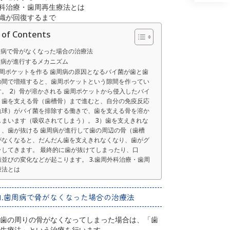
外科治療・歯周再生療法とは
組織が回復するまで
 of Contents
歯周病で骨がなくなった場合の治療法
歯周病が進行するメカニズム
歯周ポケットを作る 歯周病の原因となるバイ菌が歯と歯
の間で増殖すると、歯周ポケットという隙間を作ってい
す。 2）骨が溶かされる 歯周ポケットから侵入したバイ
、歯を支える骨（歯槽骨）まで進むと、自分の免疫反応
血球）がバイ菌を排除する働きで、歯を支える骨を溶か
しまいます（吸収されてしまう）。 3）歯を支えきれな
り、歯が抜ける 歯周病が進行して歯の周辺の骨（歯槽
がなくなると、だんだん歯を支えきれなくなり、歯がグ
ラしてきます。 最終的に歯が抜けてしまったり、口
歯並びの変化などが起こります。 3.歯周外科治療・歯周
療法とは
1.歯周病で骨がなくなった場合の治療法
歯の周りの骨がなくなってしまった場合は、「歯
生療法」という治療を行います。