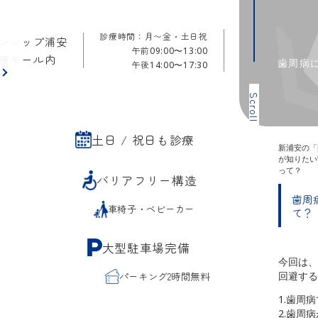
診療時間：月〜金・土日祝
ンシップ浦安
午前
09:00〜13:00
療モール内
歯周病
午後
14:00〜17:30
ら
Scroll
土日 / 祝日も診療
新浦安の「
が知りたい
って？
バリアフリー構造
歯周
車椅子・ベビーカー
て？
大型駐車場完備
今回は、
回避する
パーキング2時間無料
1.歯周
2.歯周