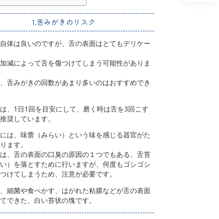
1.舌みがきのリスク
自体は良いのですが、舌の表面はとてもデリケー
加減によって舌を傷つけてしまう可能性がありま
、舌みがきの回数があまり多いのはおすすめでき
は、1日1回を目安にして、磨く時は舌を3回こす
推奨しています。
には、味蕾（みらい）という味を感じる器官がた
ります。
は、舌の表面の口臭の原因の１つでもある、舌苔
い）を落とすために行いますが、何度もゴシゴシ
つけてしまうため、注意が必要です。
、細菌や食べかす、はがれた粘膜などが舌の表面
てできた、白い苔状の塊です。