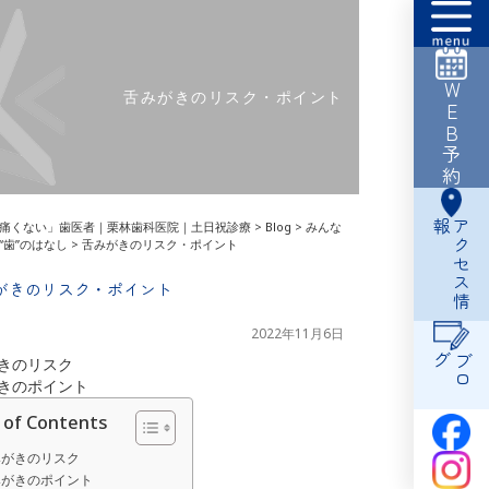
WEB予約
舌みがきのリスク・ポイント
報
ア
ク
セ
ス
情
痛くない」歯医者｜栗林歯科医院｜土日祝診療
>
Blog
>
みんな
“歯”のはなし
>
舌みがきのリスク・ポイント
がきのリスク・ポイント
2022年11月6日
グ
ブ
ロ
がきのリスク
がきのポイント
 of Contents
みがきのリスク
みがきのポイント