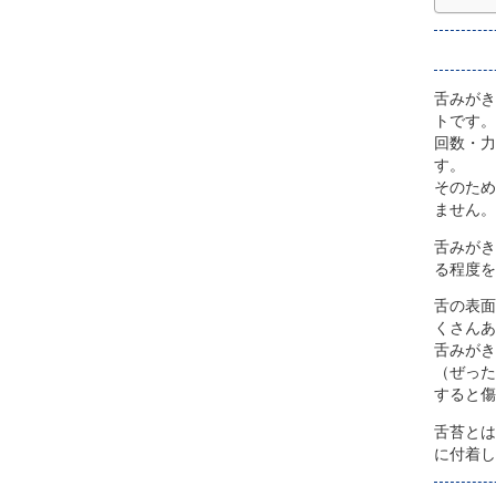
舌みがき
トです。
回数・力
す。
そのため
ません。
舌みがき
る程度を
舌の表面
くさんあ
舌みがき
（ぜった
すると傷
舌苔とは
に付着し