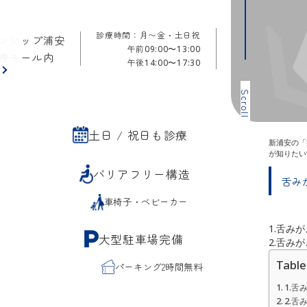
診療時間：月〜金・土日祝
ンシップ浦安
午前
09:00〜13:00
療モール内
午後
14:00〜17:30
ら
Scroll
土日 / 祝日も診療
新浦安の「
が知りたい
バリアフリー構造
舌み
車椅子・ベビーカー
1.舌み
大型駐車場完備
2.舌み
Table
パーキング2時間無料
1.舌
2.舌