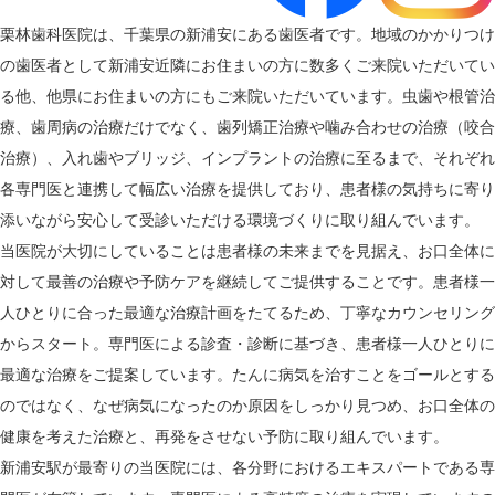
栗林歯科医院は、千葉県の新浦安にある歯医者です。地域のかかりつけ
の歯医者として新浦安近隣にお住まいの方に数多くご来院いただいてい
る他、他県にお住まいの方にもご来院いただいています。虫歯や根管治
療、歯周病の治療だけでなく、歯列矯正治療や噛み合わせの治療（咬合
治療）、入れ歯やブリッジ、インプラントの治療に至るまで、それぞれ
各専門医と連携して幅広い治療を提供しており、患者様の気持ちに寄り
添いながら安心して受診いただける環境づくりに取り組んでいます。
当医院が大切にしていることは患者様の未来までを見据え、お口全体に
対して最善の治療や予防ケアを継続してご提供することです。患者様一
人ひとりに合った最適な治療計画をたてるため、丁寧なカウンセリング
からスタート。専門医による診査・診断に基づき、患者様一人ひとりに
最適な治療をご提案しています。たんに病気を治すことをゴールとする
のではなく、なぜ病気になったのか原因をしっかり見つめ、お口全体の
健康を考えた治療と、再発をさせない予防に取り組んでいます。
新浦安駅が最寄りの当医院には、各分野におけるエキスパートである専