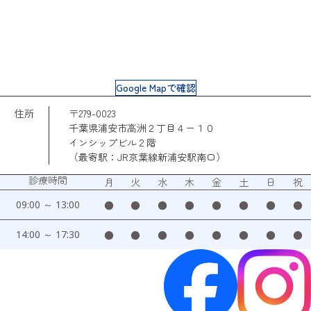
Google Mapで確認
住所
〒279-0023
千葉県浦安市高洲２丁目４ー１０
インシップビル２階
（最寄駅：JR京葉線新浦安駅南口）
診療時間
月
火
水
木
金
土
日
祝
09:00 ～ 13:00
●
●
●
●
●
●
●
●
14:00 ～ 17:30
●
●
●
●
●
●
●
●