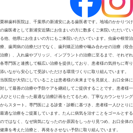
栗林歯科医院は、千葉県の新浦安にある歯医者です。地域のかかりつけ
の歯医者として新浦安近隣にお住まいの方に数多くご来院いただいてい
る他、他県にお住まいの方にもご来院いただいています。虫歯や根管治
療、歯周病の治療だけでなく、歯列矯正治療や噛み合わせの治療（咬合
治療）、入れ歯やブリッジ、インプラントの治療に至るまで、それぞれ
各専門医と連携して幅広い治療を提供しており、患者様の気持ちに寄り
添いながら安心して受診いただける環境づくりに取り組んでいます。
当医院が大切にしていることは患者様の未来までを見据え、お口全体に
対して最善の治療や予防ケアを継続してご提供することです。患者様一
人ひとりに合った最適な治療計画をたてるため、丁寧なカウンセリング
からスタート。専門医による診査・診断に基づき、患者様一人ひとりに
最適な治療をご提案しています。たんに病気を治すことをゴールとする
のではなく、なぜ病気になったのか原因をしっかり見つめ、お口全体の
健康を考えた治療と、再発をさせない予防に取り組んでいます。