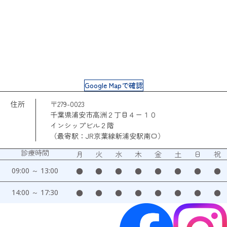
Google Mapで確認
住所
〒279-0023
千葉県浦安市高洲２丁目４ー１０
インシップビル２階
（最寄駅：JR京葉線新浦安駅南口）
診療時間
月
火
水
木
金
土
日
祝
09:00 ～ 13:00
●
●
●
●
●
●
●
●
14:00 ～ 17:30
●
●
●
●
●
●
●
●