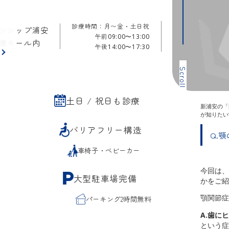
診療時間：月〜金・土日祝
ンシップ浦安
午前
09:00〜13:00
療モール内
午後
14:00〜17:30
ら
Scroll
土日 / 祝日も診療
新浦安の「
が知りたい
バリアフリー構造
Q.
車椅子・ベビーカー
今回は、
大型駐車場完備
かをご紹
顎関節症
パーキング2時間無料
A.歯に
という症