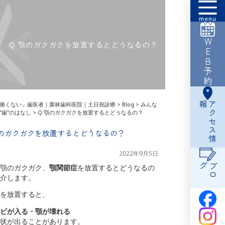
WEB予約
Q.顎のガクガクを放置するとどうなるの？
報
ア
ク
セ
ス
情
痛くない」歯医者｜栗林歯科医院｜土日祝診療
>
Blog
>
みんな
“歯”のはなし
>
Q.顎のガクガクを放置するとどうなるの？
顎のガクガクを放置するとどうなるの？
2022年9月5日
グ
ブ
ロ
顎のガクガク、
顎関節症
を放置するとどうなるの
介します。
を放置すると、
ヒビが入る・顎が壊れる
状が出ることがあります。