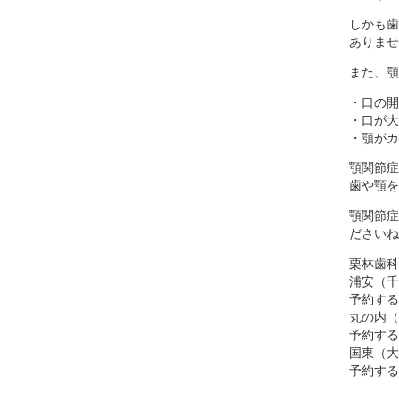
しかも歯
ありませ
また、顎
・口の開
・口が大
・顎がカ
顎関節症
歯や顎を
顎関節症
ださいね
栗林歯科
浦安（千
予約する
丸の内（
予約する
国東（大
予約する