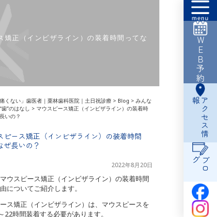
ス矯正（インビザライン）の装着時間ってな
WEB予約
報
ア
ク
セ
ス
情
痛くない」歯医者｜栗林歯科医院｜土日祝診療
>
Blog
>
みんな
“歯”のはなし
>
マウスピース矯正（インビザライン）の装着時
長いの？
スピース矯正（インビザライン）の装着時間
なぜ長いの？
グ
ブ
ロ
2022年8月20日
マウスピース矯正（インビザライン）の装着時間
由についてご紹介します。
ース矯正（インビザライン）は、マウスピースを
0～22時間装着する必要があります。