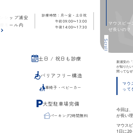
診療時間：月〜金・土日祝
ンシップ浦安
午前
09:00〜13:00
マウスピー
療モール内
午後
14:00〜17:30
ぜ長いの？
ら
Scroll
土日 / 祝日も診療
新浦安の「
が知りたい
間ってなぜ
バリアフリー構造
マウ
車椅子・ベビーカー
って
大型駐車場完備
今回は、
が長い理
パーキング2時間無料
マウスピ
1日に2