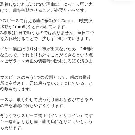
装着しなければいけない理由は、ゆっくり弱い力
けて、歯を移動させることが必要だからです。
ウスピースで行える歯の移動が0.25mm、4枚交換
移動が1mm動くと言われています。
mmの移動は1日で動くものではありません。毎日マウ
を入れ続けることで、少しずつ動いていきます。
イヤー矯正は取り外す事が出来ないため、24時間
なるので、それよりも外すことができるという点
ンビザライン矯正の装着時間はむしろ短く済みま
ウスピースのもう1つの役割として、歯の移動後
所に定着させ、元に戻らないようにしている、と
役割もあります。
ースは、取り外して洗ったり歯みがきができるの
の中を清潔に保ちやすくなります。
そうなマウスピース矯正（インビザライン）です
ヤー矯正よりむし歯・歯周病になりにくいという
もあります。