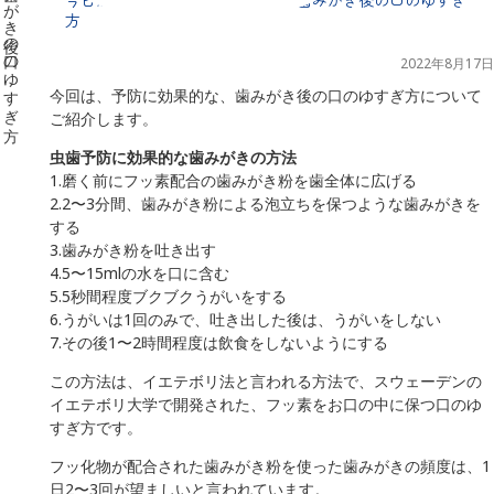
方
2022年8月17日
今回は、予防に効果的な、歯みがき後の口のゆすぎ方について
ご紹介します。
虫歯予防に効果的な歯みがきの方法
1.磨く前にフッ素配合の歯みがき粉を歯全体に広げる
2.2〜3分間、歯みがき粉による泡立ちを保つような歯みがきを
する
3.歯みがき粉を吐き出す
4.5〜15mlの水を口に含む
5.5秒間程度ブクブクうがいをする
6.うがいは1回のみで、吐き出した後は、うがいをしない
7.その後1〜2時間程度は飲食をしないようにする
この方法は、イエテボリ法と言われる方法で、スウェーデンの
イエテボリ大学で開発された、フッ素をお口の中に保つ口のゆ
すぎ方です。
フッ化物が配合された歯みがき粉を使った歯みがきの頻度は、1
日2〜3回が望ましいと言われています。