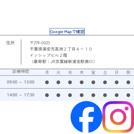
Google Mapで確認
住所
〒279-0023
千葉県浦安市高洲２丁目４ー１０
インシップビル２階
（最寄駅：JR京葉線新浦安駅南口）
診療時間
月
火
水
木
金
土
日
祝
09:00 ～ 13:00
●
●
●
●
●
●
●
●
14:00 ～ 17:30
●
●
●
●
●
●
●
●