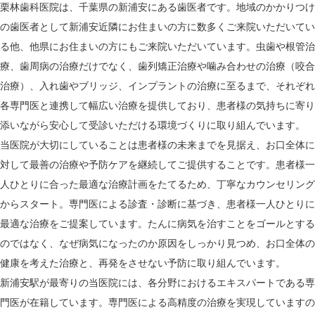
栗林歯科医院は、千葉県の新浦安にある歯医者です。地域のかかりつけ
の歯医者として新浦安近隣にお住まいの方に数多くご来院いただいてい
る他、他県にお住まいの方にもご来院いただいています。虫歯や根管治
療、歯周病の治療だけでなく、歯列矯正治療や噛み合わせの治療（咬合
治療）、入れ歯やブリッジ、インプラントの治療に至るまで、それぞれ
各専門医と連携して幅広い治療を提供しており、患者様の気持ちに寄り
添いながら安心して受診いただける環境づくりに取り組んでいます。
当医院が大切にしていることは患者様の未来までを見据え、お口全体に
対して最善の治療や予防ケアを継続してご提供することです。患者様一
人ひとりに合った最適な治療計画をたてるため、丁寧なカウンセリング
からスタート。専門医による診査・診断に基づき、患者様一人ひとりに
最適な治療をご提案しています。たんに病気を治すことをゴールとする
のではなく、なぜ病気になったのか原因をしっかり見つめ、お口全体の
健康を考えた治療と、再発をさせない予防に取り組んでいます。
新浦安駅が最寄りの当医院には、各分野におけるエキスパートである専
門医が在籍しています。専門医による高精度の治療を実現していますの