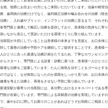
の歯医者として新浦安近隣にお住まいの方に数多くご来院いただいてい
る他、他県にお住まいの方にもご来院いただいています。虫歯や根管治
療、歯周病の治療だけでなく、歯列矯正治療や噛み合わせの治療（咬合
治療）、入れ歯やブリッジ、インプラントの治療に至るまで、それぞれ
各専門医と連携して幅広い治療を提供しており、患者様の気持ちに寄り
添いながら安心して受診いただける環境づくりに取り組んでいます。
当医院が大切にしていることは患者様の未来までを見据え、お口全体に
対して最善の治療や予防ケアを継続してご提供することです。患者様一
人ひとりに合った最適な治療計画をたてるため、丁寧なカウンセリング
からスタート。専門医による診査・診断に基づき、患者様一人ひとりに
最適な治療をご提案しています。たんに病気を治すことをゴールとする
のではなく、なぜ病気になったのか原因をしっかり見つめ、お口全体の
健康を考えた治療と、再発をさせない予防に取り組んでいます。
新浦安駅が最寄りの当医院には、各分野におけるエキスパートである専
門医が在籍しています。専門医による高精度の治療を実現していますの
で、歯やお口に関してお困りのことがあればどうぞお気軽にご相談くだ