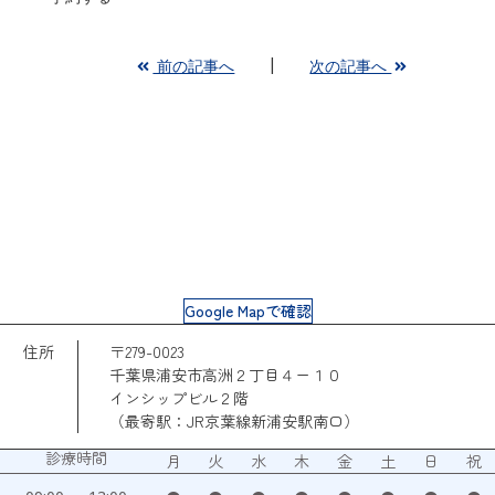
前の記事へ
次の記事へ
Google Mapで確認
住所
〒279-0023
千葉県浦安市高洲２丁目４ー１０
インシップビル２階
（最寄駅：JR京葉線新浦安駅南口）
診療時間
月
火
水
木
金
土
日
祝