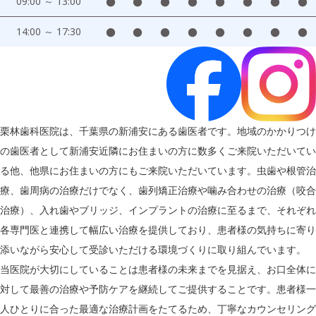
09:00 ～ 13:00
●
●
●
●
●
●
●
●
14:00 ～ 17:30
●
●
●
●
●
●
●
●
栗林歯科医院は、千葉県の新浦安にある歯医者です。地域のかかりつけ
の歯医者として新浦安近隣にお住まいの方に数多くご来院いただいてい
る他、他県にお住まいの方にもご来院いただいています。虫歯や根管治
療、歯周病の治療だけでなく、歯列矯正治療や噛み合わせの治療（咬合
治療）、入れ歯やブリッジ、インプラントの治療に至るまで、それぞれ
各専門医と連携して幅広い治療を提供しており、患者様の気持ちに寄り
添いながら安心して受診いただける環境づくりに取り組んでいます。
当医院が大切にしていることは患者様の未来までを見据え、お口全体に
対して最善の治療や予防ケアを継続してご提供することです。患者様一
人ひとりに合った最適な治療計画をたてるため、丁寧なカウンセリング