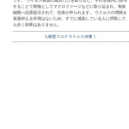
③手指消毒・マスク（ウイルスの侵入を防ぐ・拡散を防ぐ）
これが最も大事になります。 ほとんどの感染が、手についたウ
イルスで口や目や鼻に触ることで起こると言われています。
手指消毒を徹底すること、マスクを着用することでウイルスに
触れる機会が激減します。
④ピークを抑える・抗ウイルス薬/ワクチン開発を待つ