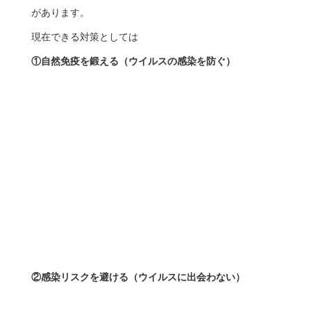
Google Mapで確認
住所
〒279-0023
千葉県浦安市高洲２丁目４ー１０
インシップビル２階
（最寄駅：JR京葉線新浦安駅南口）
診療時間
月
火
水
木
金
土
日
祝
09:00 ～ 13:00
●
●
●
●
●
●
●
●
14:00 ～ 17:30
●
●
●
●
●
●
●
●