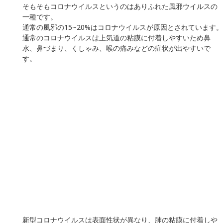
上のような対策を通じて、終息を待つ・ピークを抑えることが
現在できることです。
将来的には風邪ウイルス・インフルエンザと同じ扱いになると
考えられます。
2009年に流行した新型インフルエンザは現在も流行しています
が、現在のコロナウイルスのように扱われていません。
これはワクチンが開発されたこと、抗ウイルス薬が存在するこ
とだけでなく、社会的に順応したことが要因と考えられます。
ちなみに現在のインフルエンザワクチンには従来と新型の両方
の成分が含まれています。
コロナウイルスもいずれワクチンができると考えられていま
す。