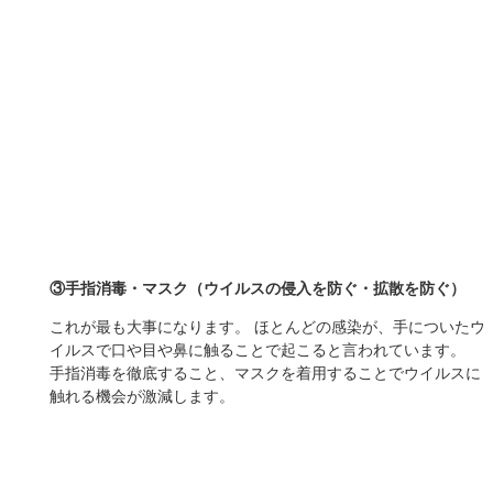
栗林歯科医院は、千葉県の新浦安にある歯医者です。地域のかかりつけ
の歯医者として新浦安近隣にお住まいの方に数多くご来院いただいてい
る他、他県にお住まいの方にもご来院いただいています。虫歯や根管治
療、歯周病の治療だけでなく、歯列矯正治療や噛み合わせの治療（咬合
治療）、入れ歯やブリッジ、インプラントの治療に至るまで、それぞれ
各専門医と連携して幅広い治療を提供しており、患者様の気持ちに寄り
添いながら安心して受診いただける環境づくりに取り組んでいます。
当医院が大切にしていることは患者様の未来までを見据え、お口全体に
対して最善の治療や予防ケアを継続してご提供することです。患者様一
人ひとりに合った最適な治療計画をたてるため、丁寧なカウンセリング
からスタート。専門医による診査・診断に基づき、患者様一人ひとりに
最適な治療をご提案しています。たんに病気を治すことをゴールとする