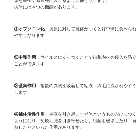
体を産生する過程に入れるように保存されます。
抗体には４つの機能があります。
①オプソニン化
：抗原に対して抗体がつくと好中球に食べられ
やすくなります
②中和作用
：ウイルスにくっつくことで細胞内への侵入を防ぐ
ことができます
③凝集作用
：複数の異物を吸着して粘液・繊毛に流されやすく
します
④補体活性作用
：炎症を引き起こす補体というものがひっつく
ようになり、免疫細胞を引き寄せたり、細菌を破壊したり、発
熱したりといった作用があります。