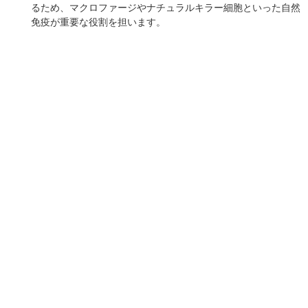
①細胞壁を合成阻害
②細胞膜を合成阻害
③DNA・RNAを合成阻害
④タンパク質を合成阻害
といった作用で細菌の繁殖を妨害します。
人体が持つ構造と遠いほど細菌にのみ選択的な毒性を持つた
め、細胞壁を合成阻害する抗菌薬は、人体への毒性が低いもの
が多いです。
しかしながらウイルスには細菌の持っている特性がありませ
ん。そのため抗生物質は全くウイルスに効きません。
抗ウイルス薬はウイルスの侵入後、増殖～細胞の外に出るまで
のどこかを妨害する薬です。
免疫細胞が作った抗体は侵入前の吸着を妨害します。
インフルエンザ等のワクチンは不活化ワクチンと呼ばれるもの