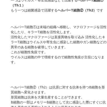
一つはウイルス・寄生虫感染などで活躍する
ヘルパーT細胞①
（Th１）
もう一つは細菌感染で活躍する
ヘルパーT細胞②（Th2）
です
ヘルパーT細胞①は末端の組織へ移動し、マクロファージを活性
化したり、キラーT細胞を活性化します。
活性化したマクロファージは直接異物を取り込み 活性化したキ
ラーT細胞はウイルスや寄生虫に感染した細胞やガン細胞などの
異常のある細胞を破壊していきます。
これが細胞性免疫です。
ウイルスは細胞の中で増殖するので細胞性免疫が主役になりま
す。
ヘルパーT細胞②（Th2）は抗原に対する抗体を持つB細胞を形
質細胞へ変化させます。
形質細胞は抗体を大量生産することができます。
B細胞の一部はメモリーB細胞として次に感染した際にすぐに抗