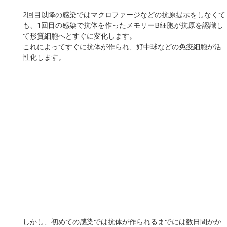
2回目以降の感染ではマクロファージなどの抗原提示をしなくて
も、1回目の感染で抗体を作ったメモリーB細胞が抗原を認識し
て形質細胞へとすぐに変化します。
これによってすぐに抗体が作られ、好中球などの免疫細胞が活
性化します。
しかし、初めての感染では抗体が作られるまでには数日間かか
るため、マクロファージやナチュラルキラー細胞といった自然
免疫が重要な役割を担います。
4. 抗生物質と抗ウイルス薬
抗生物質は細菌の