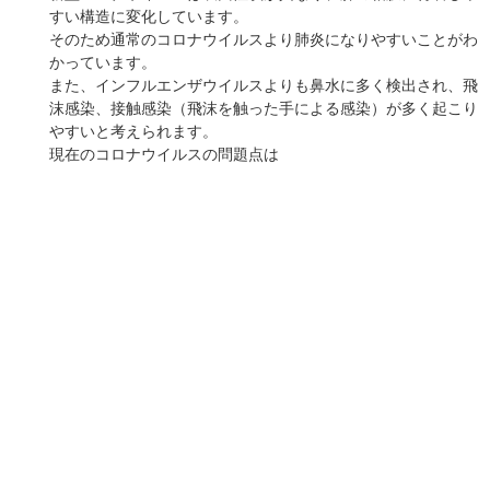
⑤おまけ（期待）
もしかしたら、将来的に歯医者さんに通うことがウイルス対策
になるという研究が発表されるかもしれません！
以上が今回お伝えしたかった「〜中学生にもわかる免疫学〜」
からの新型コロナウイルスへの対策でした！
栗林歯科医院 歯科医師 監修
浦安（千葉）で
予約する
丸の内（東京）で
予約する
国東（大分）で
予約する
前の記事へ
次の記事へ