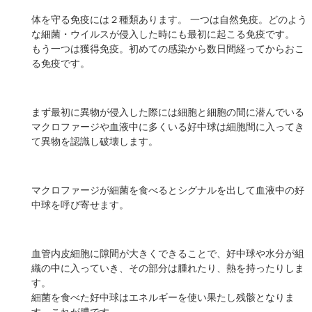
体を守る免疫には２種類あります。 一つは自然免疫。どのよう
な細菌・ウイルスが侵入した時にも最初に起こる免疫です。
もう一つは獲得免疫。初めての感染から数日間経ってからおこ
る免疫です。
まず最初に異物が侵入した際には細胞と細胞の間に潜んでいる
マクロファージや血液中に多くいる好中球は細胞間に入ってき
て異物を認識し破壊します。
マクロファージが細菌を食べるとシグナルを出して血液中の好
中球を呼び寄せます。
血管内皮細胞に隙間が大きくできることで、好中球や水分が組
織の中に入っていき、その部分は腫れたり、熱を持ったりしま
す。
細菌を食べた好中球はエネルギーを使い果たし残骸となりま
す。これが膿です。