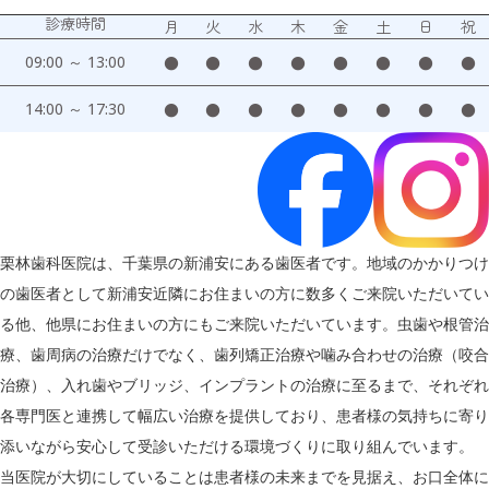
診療時間
月
火
水
木
金
土
日
祝
09:00 ～ 13:00
●
●
●
●
●
●
●
●
14:00 ～ 17:30
●
●
●
●
●
●
●
●
栗林歯科医院は、千葉県の新浦安にある歯医者です。地域のかかりつけ
の歯医者として新浦安近隣にお住まいの方に数多くご来院いただいてい
る他、他県にお住まいの方にもご来院いただいています。虫歯や根管治
療、歯周病の治療だけでなく、歯列矯正治療や噛み合わせの治療（咬合
治療）、入れ歯やブリッジ、インプラントの治療に至るまで、それぞれ
各専門医と連携して幅広い治療を提供しており、患者様の気持ちに寄り
添いながら安心して受診いただける環境づくりに取り組んでいます。
当医院が大切にしていることは患者様の未来までを見据え、お口全体に