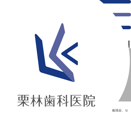
千葉県の新浦安にある歯医者｜4月 TC勉強会
4月 TC勉強会
新浦安の「痛くない」歯医者｜栗林歯科医院｜土日祝診療
>
Blog
>
勉強会、セ
ミナー
>
4月 TC勉強会
4月 TC勉強会