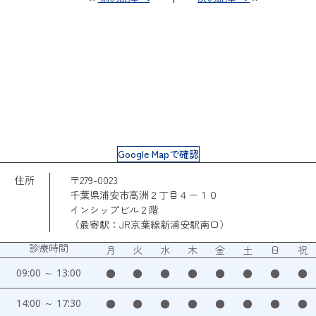
Google Mapで確認
住所
〒279-0023
千葉県浦安市高洲２丁目４ー１０
インシップビル２階
（最寄駅：JR京葉線新浦安駅南口）
診療時間
月
火
水
木
金
土
日
祝
09:00 ～ 13:00
●
●
●
●
●
●
●
●
14:00 ～ 17:30
●
●
●
●
●
●
●
●