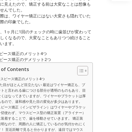
に見えたので、矯正する前は大変なことは想像も
せんでした。
際は、ワイヤー矯正にはない大変さも隠れていた
際の印象でした。
、1ヶ月に1回のチェックの時に歯並びが変わって
しくなるので、大変なこともありつつ続けること
います。
スピース矯正のメリット4つ
スピース矯正のデメリット2つ
 of Contents
マウスピース矯正のメリット4つ
見た目がほとんど目立たない 最近はワイヤー矯正も、ブ
ットと言われる歯につける部分が透明のものもあり、目
なくはなってきていますが、ワイヤーやブラケットは厚
あるので、違和感や見た目の変化が多少はあります。
スピース矯正（インビザライン）はワイヤーやブラケッ
一切使わず、マウスピース型の矯正装置（アライナー）
に装着することで、歯を移動させていきます。 矯正装
透明なので、周囲の人に矯正しているのが気付かれにく
す！ 至近距離で見ると分かりますが、遠目ではマウス