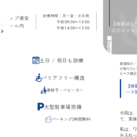
診療時間：月〜金・土日祝
ンシップ浦安
午前
09:00〜13:00
【体験談】
療モール内
午後
14:00〜17:30
正のメリッ
ら
Scroll
土日 / 祝日も診療
新浦安の「
が知りたい
ピース矯正
バリアフリー構造
【体
車椅子・ベビーカー
ース
大型駐車場完備
今回は、
て、実体
パーキング2時間無料
私は、ワ
を入れっ