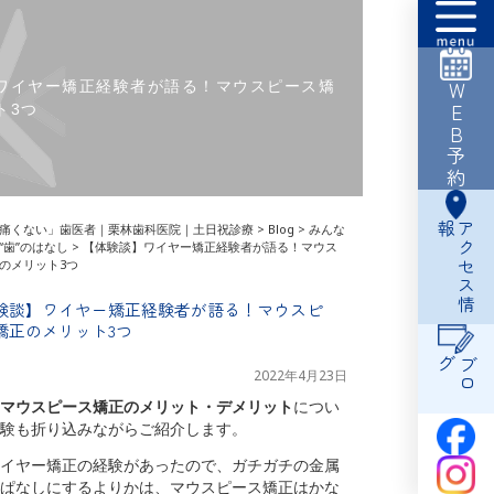
ワイヤー矯正経験者が語る！マウスピース矯
WEB予約
ト3つ
報
ア
ク
セ
ス
情
痛くない」歯医者｜栗林歯科医院｜土日祝診療
>
Blog
>
みんな
“歯”のはなし
>
【体験談】ワイヤー矯正経験者が語る！マウス
のメリット3つ
験談】ワイヤー矯正経験者が語る！マウスピ
矯正のメリット3つ
グ
ブ
ロ
2022年4月23日
マウスピース矯正のメリット・デメリット
につい
験も折り込みながらご紹介します。
イヤー矯正の経験があったので、ガチガチの金属
ぱなしにするよりかは、マウスピース矯正はかな