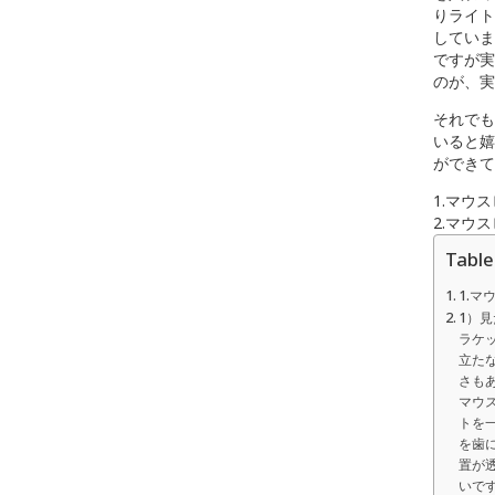
りライト
していま
ですが実
のが、実
それでも
いると嬉
ができて
1.マウ
2.マウ
Table
1.
1）
ラケ
立た
さも
マウ
トを
を歯
置が
いで