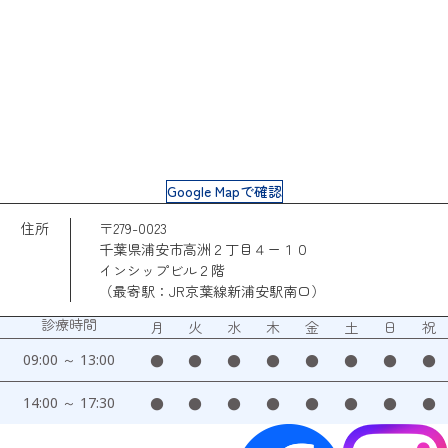
Google Mapで確認
住所
〒279-0023
千葉県浦安市高洲２丁目４ー１０
インシップビル２階
（最寄駅：JR京葉線新浦安駅南口）
診療時間
月
火
水
木
金
土
日
祝
09:00 ～ 13:00
●
●
●
●
●
●
●
●
14:00 ～ 17:30
●
●
●
●
●
●
●
●