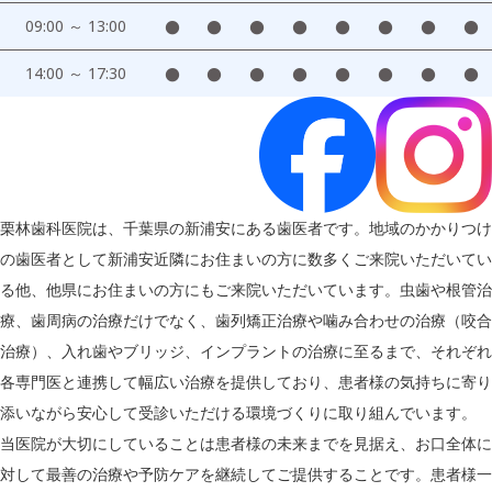
09:00 ～ 13:00
●
●
●
●
●
●
●
●
14:00 ～ 17:30
●
●
●
●
●
●
●
●
栗林歯科医院は、千葉県の新浦安にある歯医者です。地域のかかりつけ
の歯医者として新浦安近隣にお住まいの方に数多くご来院いただいてい
る他、他県にお住まいの方にもご来院いただいています。虫歯や根管治
療、歯周病の治療だけでなく、歯列矯正治療や噛み合わせの治療（咬合
治療）、入れ歯やブリッジ、インプラントの治療に至るまで、それぞれ
各専門医と連携して幅広い治療を提供しており、患者様の気持ちに寄り
添いながら安心して受診いただける環境づくりに取り組んでいます。
当医院が大切にしていることは患者様の未来までを見据え、お口全体に
対して最善の治療や予防ケアを継続してご提供することです。患者様一