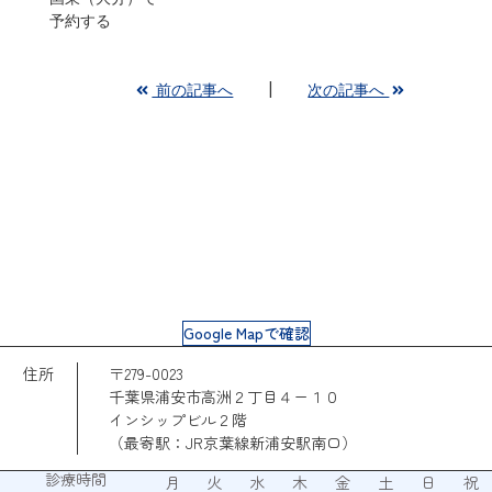
予約する
前の記事へ
次の記事へ
Google Mapで確認
住所
〒279-0023
千葉県浦安市高洲２丁目４ー１０
インシップビル２階
（最寄駅：JR京葉線新浦安駅南口）
診療時間
月
火
水
木
金
土
日
祝