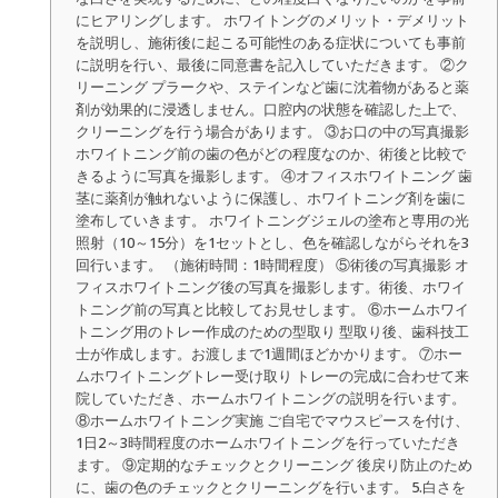
にヒアリングします。 ホワイトングのメリット・デメリット
を説明し、施術後に起こる可能性のある症状についても事前
に説明を行い、最後に同意書を記入していただきます。 ②ク
リーニング プラークや、ステインなど歯に沈着物があると薬
剤が効果的に浸透しません。口腔内の状態を確認した上で、
クリーニングを行う場合があります。 ③お口の中の写真撮影
ホワイトニング前の歯の色がどの程度なのか、術後と比較で
きるように写真を撮影します。 ④オフィスホワイトニング 歯
茎に薬剤が触れないように保護し、ホワイトニング剤を歯に
塗布していきます。 ホワイトニングジェルの塗布と専用の光
照射（10～15分）を1セットとし、色を確認しながらそれを3
回行います。 （施術時間：1時間程度） ⑤術後の写真撮影 オ
フィスホワイトニング後の写真を撮影します。術後、ホワイ
トニング前の写真と比較してお見せします。 ⑥ホームホワイ
トニング用のトレー作成のための型取り 型取り後、歯科技工
士が作成します。お渡しまで1週間ほどかかります。 ⑦ホー
ムホワイトニングトレー受け取り トレーの完成に合わせて来
院していただき、ホームホワイトニングの説明を行います。
⑧ホームホワイトニング実施 ご自宅でマウスピースを付け、
1日2～3時間程度のホームホワイトニングを行っていただき
ます。 ⑨定期的なチェックとクリーニング 後戻り防止のため
に、歯の色のチェックとクリーニングを行います。 5.白さを