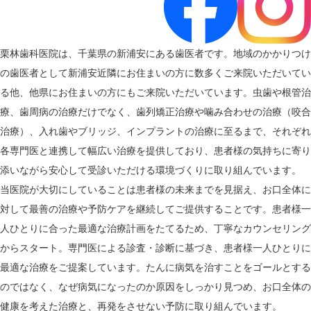
栗林歯科医院は、千葉県の新浦安にある歯医者です。地域のかかりつけ
の歯医者として新浦安近隣にお住まいの方に数多くご来院いただいてい
る他、他県にお住まいの方にもご来院いただいています。虫歯や根管治
療、歯周病の治療だけでなく、歯列矯正治療や噛み合わせの治療（咬合
治療）、入れ歯やブリッジ、インプラントの治療に至るまで、それぞれ
各専門医と連携して幅広い治療を提供しており、患者様の気持ちに寄り
添いながら安心して受診いただける環境づくりに取り組んでいます。
当医院が大切にしていることは患者様の未来までを見据え、お口全体に
対して最善の治療や予防ケアを継続してご提供することです。患者様一
人ひとりに合った最適な治療計画をたてるため、丁寧なカウンセリング
からスタート。専門医による診査・診断に基づき、患者様一人ひとりに
最適な治療をご提案しています。たんに病気を治すことをゴールとする
のではなく、なぜ病気になったのか原因をしっかり見つめ、お口全体の
健康を考えた治療と、再発をさせない予防に取り組んでいます。