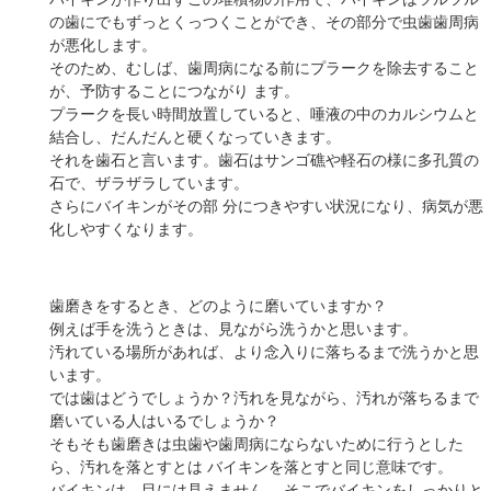
の歯にでもずっとくっつくことができ、その部分で虫歯歯周病
が悪化します。
そのため、むしば、歯周病になる前にプラークを除去すること
が、予防することにつながり ます。
プラークを長い時間放置していると、唾液の中のカルシウムと
結合し、だんだんと硬くなっていきます。
それを歯石と言います。歯石はサンゴ礁や軽石の様に多孔質の
石で、ザラザラしています。
さらにバイキンがその部 分につきやすい状況になり、病気が悪
化しやすくなります。
歯磨きをするとき、どのように磨いていますか？
例えば手を洗うときは、見ながら洗うかと思います。
汚れている場所があれば、より念入りに落ちるまで洗うかと思
います。
では歯はどうでしょうか？汚れを見ながら、汚れが落ちるまで
磨いている人はいるでしょうか？
そもそも歯磨きは虫歯や歯周病にならないために行うとした
ら、汚れを落とすとは バイキンを落とすと同じ意味です。
バイキンは、目には見えません。 そこでバイキンをしっかりと