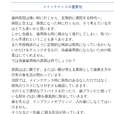
メインテナンスの重要性
歯科医院は痛い時に行くから、定期的に通院する時代へ。
病院と言えば、病気になった時に行くもの。そう考えている方
はとても多いかと思います。
しかし虫歯も、歯周病も時に痛みなく進行してしまい、気づい
たら手遅れということも多々あります。
また学校検診のように定期的な検診は病気になっているかいな
いかだけをチェックするもの、虫歯歯周病にならないための処
置はしてくれません。
では虫歯歯周病の原因は何でしょうか？
原因はばい菌です。またばい菌が増える要因として歯磨き方や
日常の食生活が関わっています。
当院では、メインテナンス時に病気のあるなしだけではなく、
病気のリスクになりやすさも確認していきます。
そのうえで適切なアドバイスを行ったり、歯ブラシだと残って
いる部分 のばい菌を徹底的に除去していきます。
歯を失えば、インプラントやブリッジ、入れ歯にしなくてはい
けません。
そうなると一生歯 に困る生活が待っています。