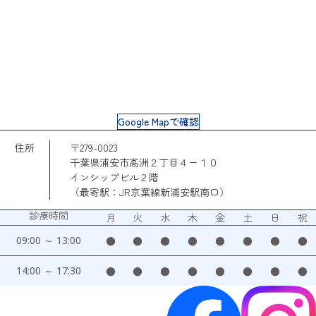
Google Mapで確認
住所
〒279-0023
千葉県浦安市高洲２丁目４ー１０
インシップビル２階
（最寄駅：JR京葉線新浦安駅南口）
診療時間
月
火
水
木
金
土
日
祝
09:00 ～ 13:00
●
●
●
●
●
●
●
●
14:00 ～ 17:30
●
●
●
●
●
●
●
●