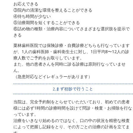
お応えできる
③院内の清潔な環境を整えることができる
④待ち時間が少ない
⑤治療期間を短くすることができる
⑥詰め物の種類・治療内容についてさまざまな選択肢を提示で
きる
栗林歯科医院では保険診療・自費診療どちらも行なっています
が、1人の歯科医師・歯科衛生士に対し、1日平均8〜12人の診
療人数でご予約をお取りしています。
また、他の患者さんを同時に診る診療は原則行なっていませ
ん。
（急患対応などイレギュラーがあります）
2.まず初診で行うこと
当院は、完全予約制をとらせていただいており、初めての患者
様には必ず1時間の診療時間を設けて問診・検査・お掃除を行な
っています。
治療をいきなり始めるのではなく、口の中の状況を精密な検査
によって把握し記録をとり、その方ごとの治療の計画を立てま
す。