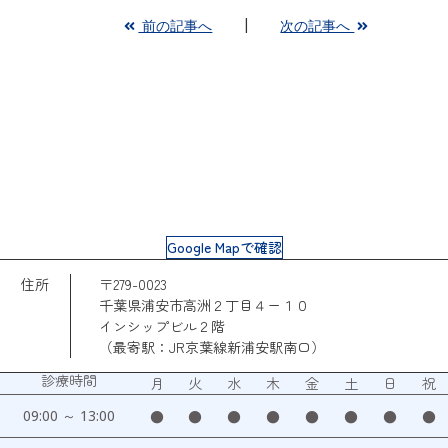
前の記事へ
次の記事へ
Google Mapで確認
住所
〒279-0023
千葉県浦安市高洲２丁目４ー１０
インシップビル２階
（最寄駅：JR京葉線新浦安駅南口）
診療時間
月
火
水
木
金
土
日
祝
09:00 ～ 13:00
●
●
●
●
●
●
●
●