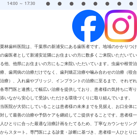
14:00 ～ 17:30
●
●
●
●
●
●
●
●
栗林歯科医院は、千葉県の新浦安にある歯医者です。地域のかかりつけ
の歯医者として新浦安近隣にお住まいの方に数多くご来院いただいてい
る他、他県にお住まいの方にもご来院いただいています。虫歯や根管治
療、歯周病の治療だけでなく、歯列矯正治療や噛み合わせの治療（咬合
治療）、入れ歯やブリッジ、インプラントの治療に至るまで、それぞれ
各専門医と連携して幅広い治療を提供しており、患者様の気持ちに寄り
添いながら安心して受診いただける環境づくりに取り組んでいます。
当医院が大切にしていることは患者様の未来までを見据え、お口全体に
対して最善の治療や予防ケアを継続してご提供することです。患者様一
人ひとりに合った最適な治療計画をたてるため、丁寧なカウンセリング
からスタート。専門医による診査・診断に基づき、患者様一人ひとりに