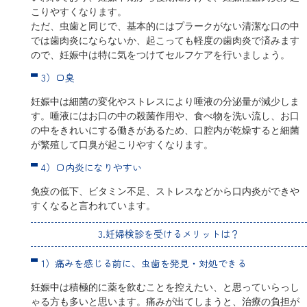
こりやすくなります。
ただ、虫歯と同じで、基本的にはプラークがない清潔な口の中
では歯肉炎にならないか、起こっても軽度の歯肉炎で済みます
ので、妊娠中は特に気をつけてセルフケアを行いましょう。
3）口臭
妊娠中は細菌の変化やストレスにより唾液の分泌量が減少しま
す。唾液にはお口の中の殺菌作用や、食べ物を洗い流し、お口
の中をきれいにする働きがあるため、口腔内が乾燥すると細菌
が繁殖して口臭が起こりやすくなります。
4）口内炎になりやすい
免疫の低下、ビタミン不足、ストレスなどから口内炎ができや
すくなると言われています。
3.妊婦検診を受けるメリットは？
1）痛みを感じる前に、虫歯を発見・対処できる
妊娠中は積極的に薬を飲むことを控えたい、と思っていらっし
ゃる方も多いと思います。痛みが出てしまうと、治療の負担が