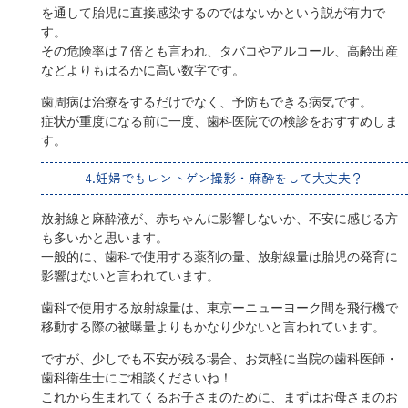
を通して胎児に直接感染するのではないかという説が有力で
す。
その危険率は７倍とも言われ、タバコやアルコール、高齢出産
などよりもはるかに高い数字です。
歯周病は治療をするだけでなく、予防もできる病気です。
症状が重度になる前に一度、歯科医院での検診をおすすめしま
す。
4.妊婦でもレントゲン撮影・麻酔をして大丈夫？
放射線と麻酔液が、赤ちゃんに影響しないか、不安に感じる方
も多いかと思います。
一般的に、歯科で使用する薬剤の量、放射線量は胎児の発育に
影響はないと言われています。
歯科で使用する放射線量は、東京ーニューヨーク間を飛行機で
移動する際の被曝量よりもかなり少ないと言われています。
ですが、少しでも不安が残る場合、お気軽に当院の歯科医師・
歯科衛生士にご相談くださいね！
これから生まれてくるお子さまのために、まずはお母さまのお