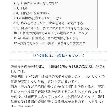
2）妊娠性歯周病になりやすい
3）口臭
4）口内炎になりやすい
3.妊婦検診を受けるメリットは？
1）痛みを感じる前に、虫歯を発見・対処できる
2）自分に合った口腔ケアのアドバイスをしてもらえる
3）普段のお掃除でやりにくい場所のクリーニング
4）早産・低体重児出産の危険性が低くなる
4.妊婦でもレントゲン撮影・麻酔をして大丈夫？
1.妊婦検診はいつ受診すればいい？
妊婦検診の受診時期は、
【妊娠16周から27週の安定期】
が望ま
しいです。
妊娠初期（〜15週）は胎児の感受性が高いこと、つわりなどで
体調が安定しないため、避けた方が良いです。
痛み・腫れなどで治療が長くかかる可能性も考慮すると、安定
期に入った段階で妊婦検診を受診することをおすすめします。
その後、妊娠後期に入ってしまうと、お腹が大きくなり、歯科
治療を受ける際の姿勢が辛くなる恐れがあるので、あまりおす
すめできません。