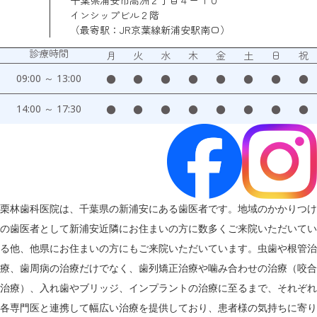
千葉県浦安市高洲２丁目４ー１０
インシップビル２階
（最寄駅：JR京葉線新浦安駅南口）
診療時間
月
火
水
木
金
土
日
祝
09:00 ～ 13:00
●
●
●
●
●
●
●
●
14:00 ～ 17:30
●
●
●
●
●
●
●
●
栗林歯科医院は、千葉県の新浦安にある歯医者です。地域のかかりつけ
の歯医者として新浦安近隣にお住まいの方に数多くご来院いただいてい
る他、他県にお住まいの方にもご来院いただいています。虫歯や根管治
療、歯周病の治療だけでなく、歯列矯正治療や噛み合わせの治療（咬合
治療）、入れ歯やブリッジ、インプラントの治療に至るまで、それぞれ
各専門医と連携して幅広い治療を提供しており、患者様の気持ちに寄り